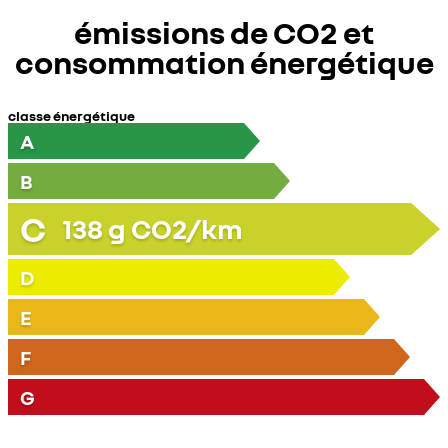
émissions de CO2 et
consommation énergétique
classe énergétique
A
B
C
138
g CO2/km
D
E
F
G