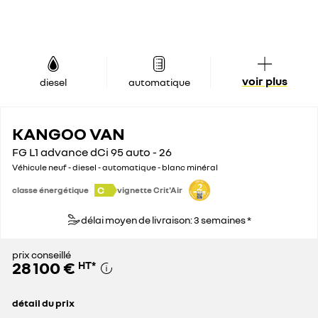
voir plus
diesel
automatique
KANGOO VAN
FG L1 advance dCi 95 auto - 26
Véhicule neuf - diesel - automatique - blanc minéral
C
classe énergétique
vignette Crit'Air
délai moyen de livraison: 3 semaines *
prix conseillé
28 100 €
HT
*
détail du prix
prix conseillé
28 100 €