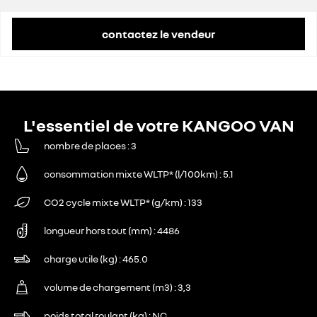
contactez le vendeur
L'essentiel de votre KANGOO VAN
nombre de places
3
consommation mixte WLTP* (l/100km)
5.1
CO2 cycle mixte WLTP* (g/km)
133
longueur hors tout (mm)
4486
charge utile (kg)
465.0
volume de chargement (m3)
3,3
poids total roulant (kg)
NC