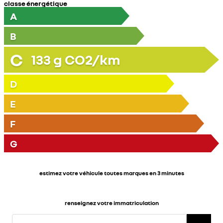
classe énergétique
A
B
C
133
g CO2/km
D
E
F
G
estimez votre véhicule toutes marques en 3 minutes
renseignez votre immatriculation