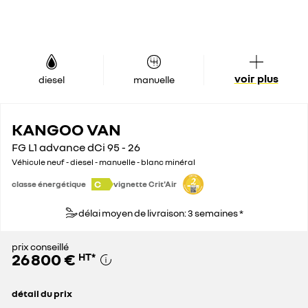
voir plus
diesel
manuelle
KANGOO VAN
FG L1 advance dCi 95 - 26
Véhicule neuf - diesel - manuelle - blanc minéral
C
classe énergétique
vignette Crit'Air
délai moyen de livraison: 3 semaines *
prix conseillé
26 800 €
HT
*
détail du prix
prix conseillé
26 800 €