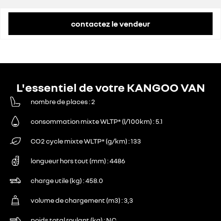
contactez le vendeur
L'essentiel de votre KANGOO VAN
nombre de places
2
consommation mixte WLTP* (l/100km)
5.1
CO2 cycle mixte WLTP* (g/km)
133
longueur hors tout (mm)
4486
charge utile (kg)
458.0
volume de chargement (m3)
3,3
poids total roulant (kg)
NC