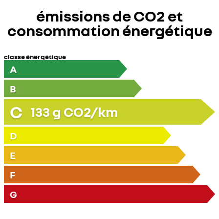
émissions de CO2 et
consommation énergétique
classe énergétique
A
B
C
133
g CO2/km
D
E
F
G