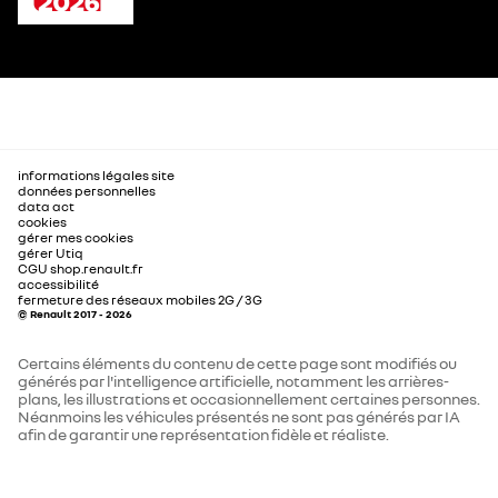
informations légales site
données personnelles
data act
cookies
gérer mes cookies
gérer Utiq
CGU shop.renault.fr
accessibilité
fermeture des réseaux mobiles 2G / 3G
© Renault 2017 - 2026
Certains éléments du contenu de cette page sont modifiés ou
générés par l'intelligence artificielle, notamment les arrières-
plans, les illustrations et occasionnellement certaines personnes.
Néanmoins les véhicules présentés ne sont pas générés par IA
afin de garantir une représentation fidèle et réaliste.