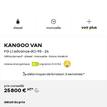
voir plus
diesel
manuelle
KANGOO VAN
FG L1 advance dCi 95 - 26
Véhicule neuf - diesel - manuelle - blanc minéral
C
classe énergétique
vignette Crit'Air
délai moyen de livraison: 3 semaines *
prix conseillé
25 800 €
HT
*
détail du prix
prix conseillé
25 800 €