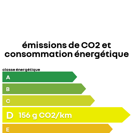
émissions de CO2 et
consommation énergétique
classe énergétique
A
B
C
D
156
g CO2/km
E