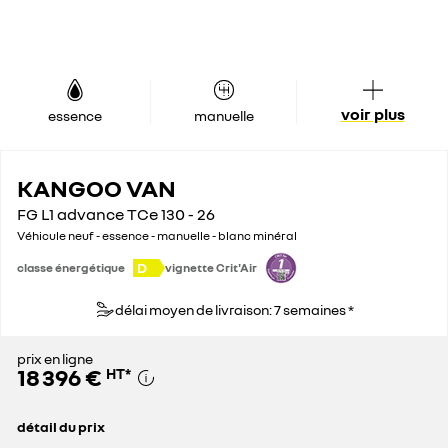
voir plus
essence
manuelle
KANGOO VAN
FG L1 advance TCe 130 - 26
Véhicule neuf - essence - manuelle - blanc minéral
D
classe énergétique
vignette Crit'Air
délai moyen de livraison: 7 semaines *
prix en ligne
18 396 €
HT
*
détail du prix
prix conseillé
25 200 €