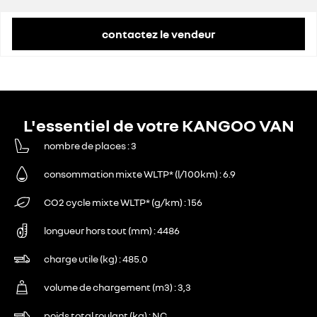
remise concessionnaire déduite
6 804 €
contactez le vendeur
L'essentiel de votre KANGOO VAN
nombre de places
3
consommation mixte WLTP* (l/100km)
6.9
CO2 cycle mixte WLTP* (g/km)
156
longueur hors tout (mm)
4486
charge utile (kg)
485.0
volume de chargement (m3)
3,3
poids total roulant (kg)
NC