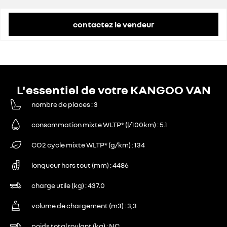
contactez le vendeur
L'essentiel de votre KANGOO VAN
nombre de places
3
consommation mixte WLTP* (l/100km)
5.1
CO2 cycle mixte WLTP* (g/km)
134
longueur hors tout (mm)
4486
charge utile (kg)
437.0
volume de chargement (m3)
3,3
poids total roulant (kg)
NC