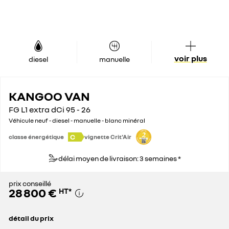
voir plus
diesel
manuelle
KANGOO VAN
FG L1 extra dCi 95 - 26
Véhicule neuf - diesel - manuelle - blanc minéral
C
classe énergétique
vignette Crit'Air
délai moyen de livraison: 3 semaines *
prix conseillé
28 800 €
HT
*
détail du prix
prix conseillé
28 800 €