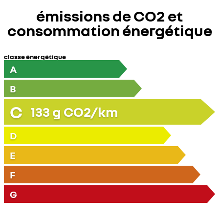
émissions de CO2 et
consommation énergétique
classe énergétique
A
B
C
133
g CO2/km
D
E
F
G