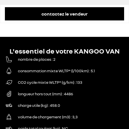
contactez le vendeur
L'essentiel de votre KANGOO VAN
nombre de places
2
consommation mixte WLTP* (l/100km)
5.1
CO2 cycle mixte WLTP* (g/km)
133
longueur hors tout (mm)
4486
charge utile (kg)
458.0
volume de chargement (m3)
3,3
poids total roulant (kg)
NC