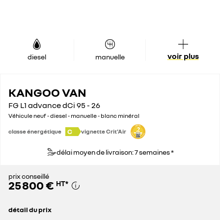
voir plus
diesel
manuelle
KANGOO VAN
FG L1 advance dCi 95 - 26
Véhicule neuf - diesel - manuelle - blanc minéral
C
classe énergétique
vignette Crit'Air
délai moyen de livraison: 7 semaines *
prix conseillé
25 800 €
HT
*
détail du prix
prix conseillé
25 800 €