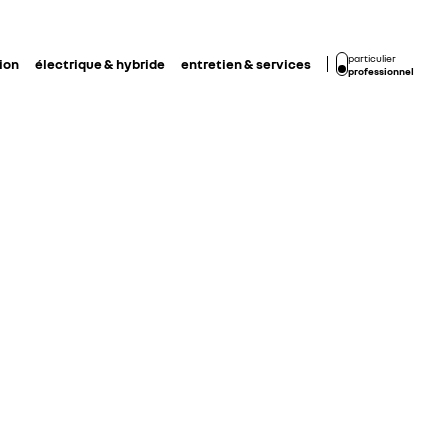
particulier
ion
électrique & hybride
entretien & services
professionnel