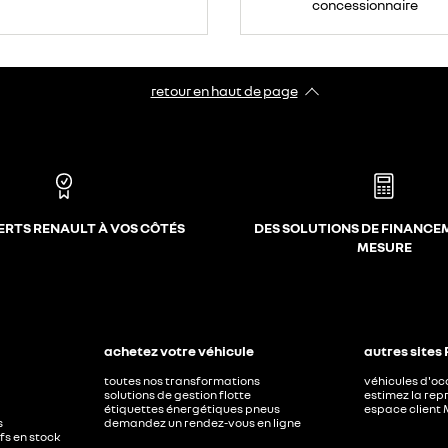
concessionnaire
retour en haut de page​
ERTS RENAULT À VOS CÔTÉS
DES SOLUTIONS DE FINANCE
MESURE
achetez votre véhicule
autres sites
toutes nos transformations
véhicules d'o
solutions de gestion flotte
estimez la repr
étiquettes énergétiques pneus
espace client 
s
demandez un rendez-vous en ligne
ufs en stock