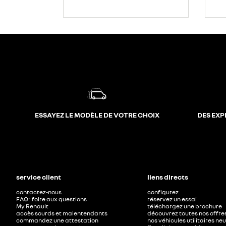
ESSAYEZ LE MODÈLE DE VOTRE CHOIX
DES EXP
service client
liens directs
contactez-nous
configurez
FAQ : foire aux questions
réservez un essai
My Renault
téléchargez une brochure
accès sourds et malentendants
découvrez toutes nos offre
commandez une attestation
nos véhicules utilitaires ne