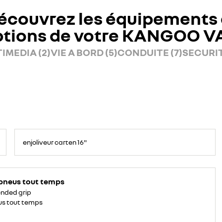
écouvrez les équipements 
ptions de votre KANGOO V
IMEDIA (2)
VIE A BORD (5)
CONDUITE (7)
SECURIT
enjoliveur carten 16"
pneus tout temps
nded grip
s tout temps