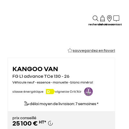
recherche
achat
réseau
contact
sauvegardez en favori
KANGOO VAN
FG L1 advance TCe 130 - 26
Véhicule neuf - essence - manuelle - blanc minéral
D
classe énergétique
vignette Crit'Air
délai moyen de livraison: 7 semaines *
prix conseillé
25 100 €
HT
*