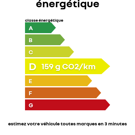
énergétique
classe énergétique
A
B
C
D
159
g CO2/km
E
F
G
estimez votre véhicule toutes marques en 3 minutes