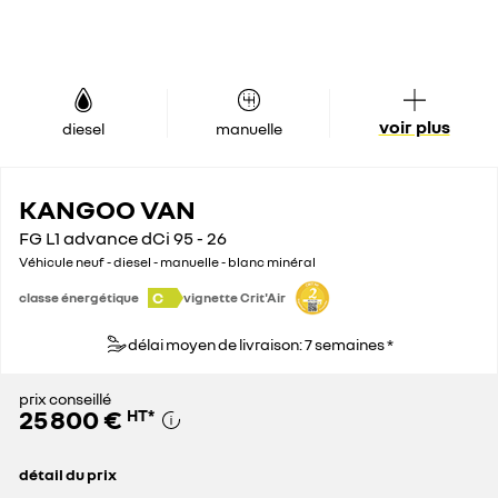
voir plus
diesel
manuelle
KANGOO VAN
FG L1 advance dCi 95 - 26
Véhicule neuf - diesel - manuelle - blanc minéral
C
classe énergétique
vignette Crit'Air
délai moyen de livraison: 7 semaines *
prix conseillé
25 800 €
HT
*
détail du prix
prix conseillé
25 800 €