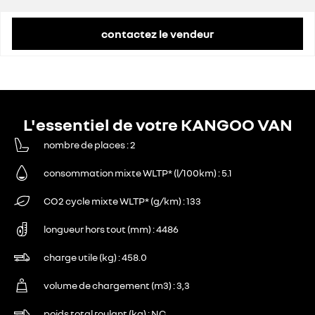
contactez le vendeur
L'essentiel de votre KANGOO VAN
nombre de places
2
consommation mixte WLTP* (l/100km)
5.1
CO2 cycle mixte WLTP* (g/km)
133
longueur hors tout (mm)
4486
charge utile (kg)
458.0
volume de chargement (m3)
3,3
poids total roulant (kg)
NC