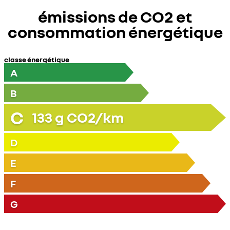
émissions de CO2 et
consommation énergétique
classe énergétique
A
B
C
133
g CO2/km
D
E
F
G