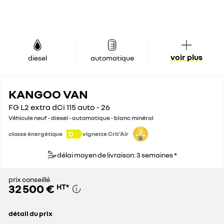
voir plus
diesel
automatique
KANGOO VAN
FG L2 extra dCi 115 auto - 26
Véhicule neuf - diesel - automatique - blanc minéral
D
classe énergétique
vignette Crit'Air
délai moyen de livraison: 3 semaines *
prix conseillé
32 500 €
HT
*
détail du prix
prix conseillé
32 500 €