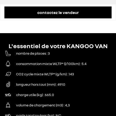
contactez le vendeur
L'essentiel de votre KANGOO VAN
nombre de places
3
consommation mixte WLTP* (l/100km)
5.4
CO2 cycle mixte WLTP* (g/km)
143
longueur hors tout (mm)
4910
charge utile (kg)
665.0
volume de chargement (m3)
4,3
poids total roulant (kg)
NC