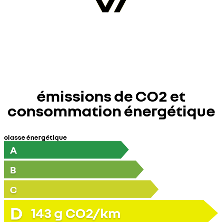
émissions de CO2 et
consommation énergétique
classe énergétique
A
B
C
D
143
g CO2/km