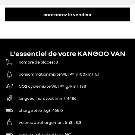
contactez le vendeur
L'essentiel de votre KANGOO VAN
nombre de places
3
consommation mixte WLTP* (l/100km)
5.1
CO2 cycle mixte WLTP* (g/km)
133
longueur hors tout (mm)
4486
charge utile (kg)
465.0
volume de chargement (m3)
3,3
poids total roulant (kg)
NC