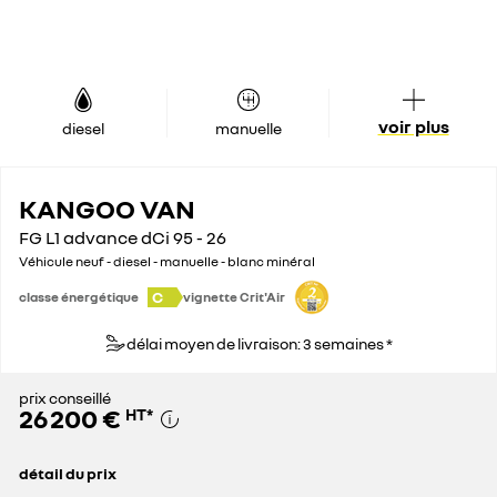
voir plus
diesel
manuelle
KANGOO VAN
FG L1 advance dCi 95 - 26
Véhicule neuf - diesel - manuelle - blanc minéral
C
classe énergétique
vignette Crit'Air
délai moyen de livraison: 3 semaines *
prix conseillé
26 200 €
HT
*
détail du prix
prix conseillé
26 200 €