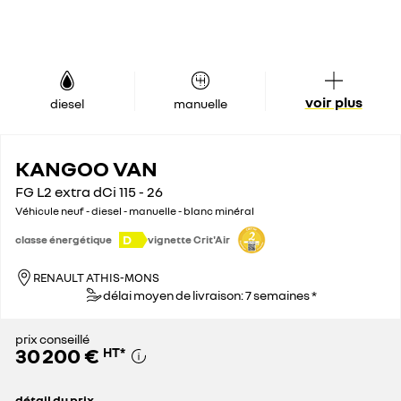
voir plus
diesel
manuelle
KANGOO VAN
FG L2 extra dCi 115 - 26
Véhicule neuf - diesel - manuelle - blanc minéral
D
classe énergétique
vignette Crit'Air
RENAULT ATHIS-MONS
délai moyen de livraison: 7 semaines *
prix conseillé
30 200 €
HT
*
détail du prix