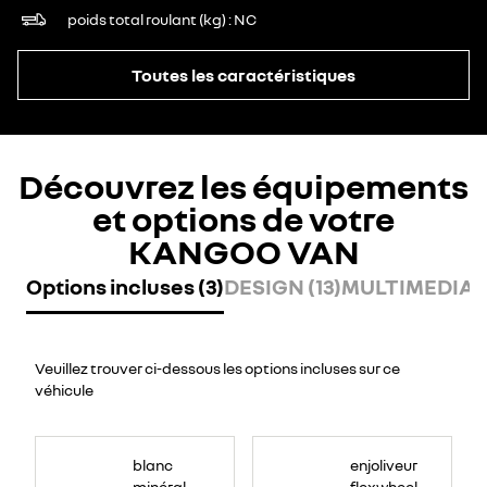
poids total roulant (kg)
NC
Toutes les caractéristiques
Découvrez les équipements
et options de votre
KANGOO VAN
Options incluses (3)
DESIGN (13)
MULTIMEDIA (
Veuillez trouver ci-dessous les options incluses sur ce
véhicule
blanc
enjoliveur
minéral
flexwheel