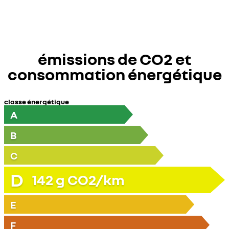
émissions de CO2 et
consommation énergétique
classe énergétique
A
B
C
D
142
g CO2/km
E
F