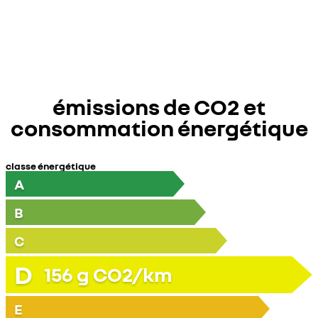
émissions de CO2 et
consommation énergétique
classe énergétique
A
B
C
D
156
g CO2/km
E