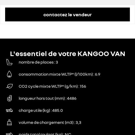
remise concessionnaire déduite
6 804 €
contactez le vendeur
L'essentiel de votre KANGOO VAN
nombre de places
3
consommation mixte WLTP* (l/100km)
6.9
CO2 cycle mixte WLTP* (g/km)
156
longueur hors tout (mm)
4486
charge utile (kg)
485.0
volume de chargement (m3)
3,3
poids total roulant (kg)
NC