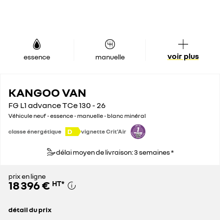
voir plus
essence
manuelle
KANGOO VAN
FG L1 advance TCe 130 - 26
Véhicule neuf - essence - manuelle - blanc minéral
D
classe énergétique
vignette Crit'Air
délai moyen de livraison: 3 semaines *
prix en ligne
18 396 €
HT
*
détail du prix
prix conseillé
25 200 €