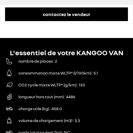
remise concessionnaire déduite
6 966 €
contactez le vendeur
L'essentiel de votre KANGOO VAN
nombre de places
2
consommation mixte WLTP* (l/100km)
5.1
CO2 cycle mixte WLTP* (g/km)
133
longueur hors tout (mm)
4486
charge utile (kg)
458.0
volume de chargement (m3)
3,3
poids total roulant (kg)
NC