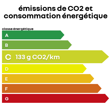
émissions de CO2 et
consommation énergétique
classe énergétique
A
B
C
133
g CO2/km
D
E
F
G