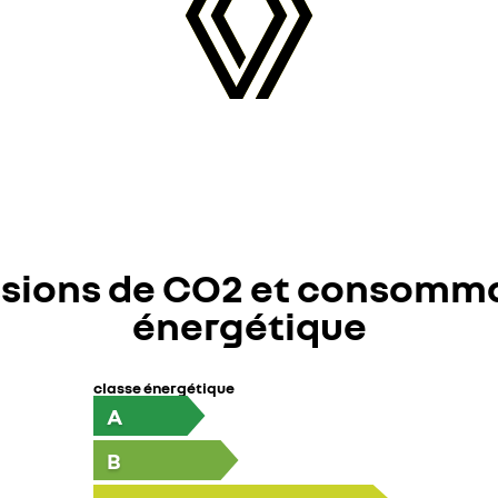
sions de CO2 et consomm
énergétique
classe énergétique
A
B