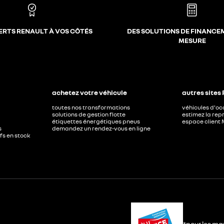
ERTS RENAULT À VOS CÔTÉS
DES SOLUTIONS DE FINANCE
MESURE
achetez votre véhicule
autres sites
toutes nos transformations
véhicules d'o
solutions de gestion flotte
estimez la repr
étiquettes énergétiques pneus
espace client 
s
demandez un rendez-vous en ligne
ufs en stock
*pour les ma