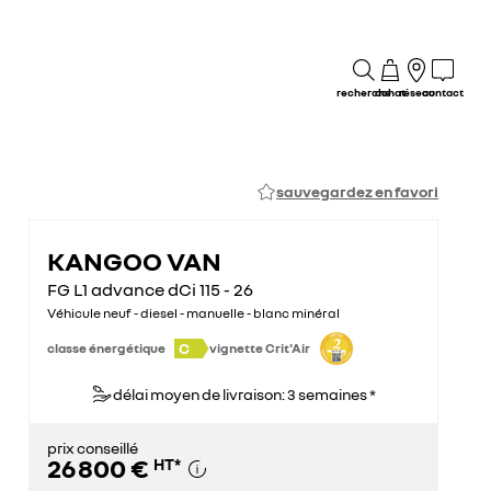
recherche
achat
réseau
contact
sauvegardez en favori
KANGOO VAN
FG L1 advance dCi 115 - 26
Véhicule neuf - diesel - manuelle - blanc minéral
C
classe énergétique
vignette Crit'Air
délai moyen de livraison: 3 semaines *
prix conseillé
26 800 €
HT
*