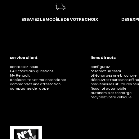
ESSAYEZ LE MODÈLE DE VOTRE CHOIX
DES EXP
service client
liens directs
contactez-nous
configurez
FAQ : foire aux questions
réservez un essai
My Renault
téléchargez une brochure
accès sourds et malentendants
découvrez toutes nos offre
commandez une attestation
nos véhicules utilitaires ne
campagnes de rappel
fiscalité automobile
autonomie et recharge
recyclez votre véhicule