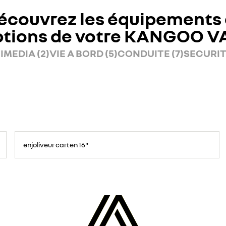
écouvrez les équipements 
ptions de votre KANGOO V
IMEDIA (2)
VIE A BORD (5)
CONDUITE (7)
SECURITE
enjoliveur carten 16"