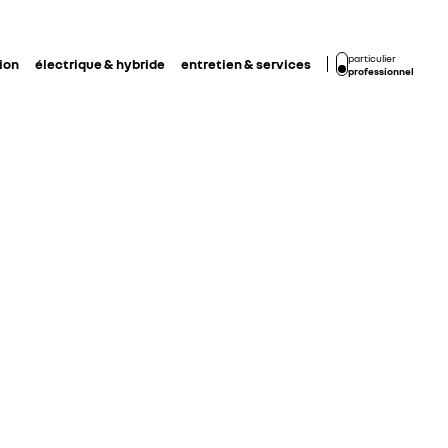
particulier
ion
électrique & hybride
entretien & services
professionnel