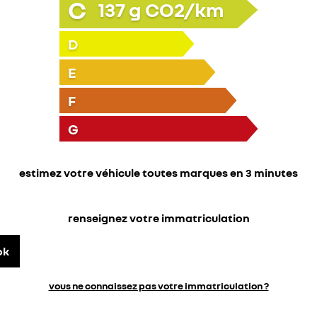
C
137
g CO2/km
D
E
F
G
estimez votre véhicule toutes marques en 3 minutes
renseignez votre immatriculation
ok
vous ne connaissez pas votre immatriculation ?