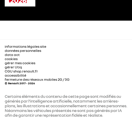
informations légales site
données personnelles
data act
cookies
gérer mes cookies
gérer Utiq
CGU shop.renault.fr
accessibilité
fermeture des réseaux mobiles 2G / 3G
© Renault 2017 - 2026
Certains éléments du contenu de cette page sont modifiés ou
générés par l'intelligence artificielle, notamment les arrières-
plans, les illustrations et occasionnellement certaines personnes.
Néanmoins les véhicules présentés ne sont pas générés par IA
afin de garantir une représentation fidèle et réaliste.