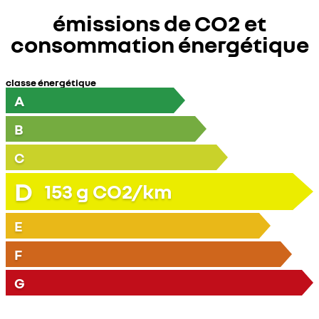
émissions de CO2 et
consommation énergétique
classe énergétique
A
B
C
D
153
g CO2/km
E
F
G