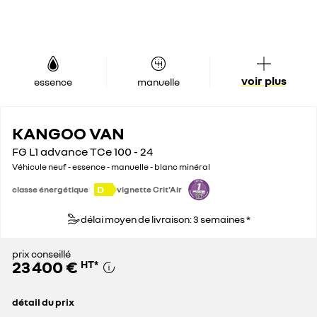
voir plus
essence
manuelle
KANGOO VAN
FG L1 advance TCe 100 - 24
Véhicule neuf - essence - manuelle - blanc minéral
D
classe énergétique
vignette Crit'Air
délai moyen de livraison: 3 semaines *
prix conseillé
23 400 €
HT
*
détail du prix
prix conseillé
23 400 €