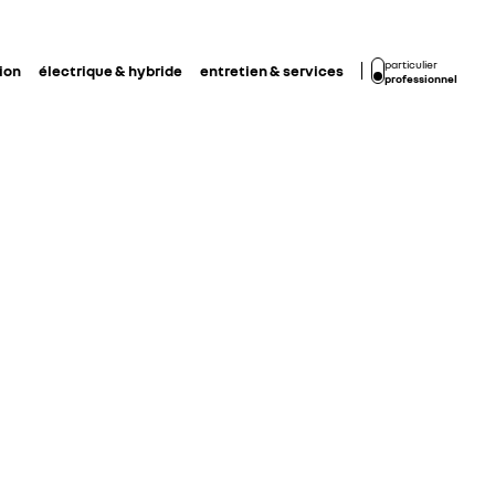
particulier
ion
électrique & hybride
entretien & services
professionnel