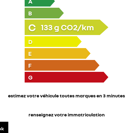
A
B
C
133
g CO2/km
D
E
F
G
estimez votre véhicule toutes marques en 3 minutes
renseignez votre immatriculation
ok