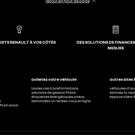
retour en haut de page​
ERTS RENAULT À VOS CÔTÉS
DES SOLUTIONS DE FINANCE
MESURE
achetez votre véhicule
autres sites
toutes nos transformations
véhicules d'o
solutions de gestion flotte
estimez la repr
étiquettes énergétiques pneus
espace client 
s
demandez un rendez-vous en ligne
ufs en stock