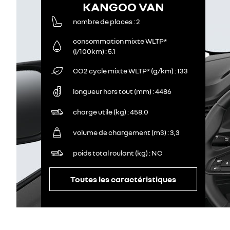
KANGOO VAN
nombre de places
2
consommation mixte WLTP*
(l/100km)
5.1
CO2 cycle mixte WLTP* (g/km)
133
longueur hors tout (mm)
4486
charge utile (kg)
458.0
volume de chargement (m3)
3,3
poids total roulant (kg)
NC
Toutes les caractéristiques