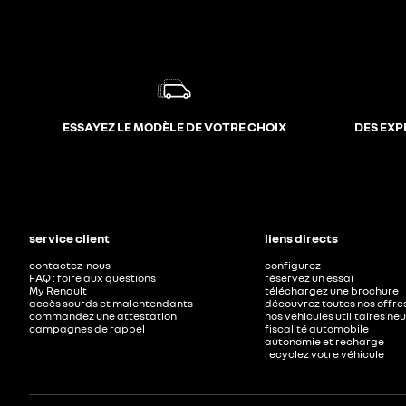
ESSAYEZ LE MODÈLE DE VOTRE CHOIX
DES EXP
service client
liens directs
contactez-nous
configurez
FAQ : foire aux questions
réservez un essai
My Renault
téléchargez une brochure
accès sourds et malentendants
découvrez toutes nos offre
commandez une attestation
nos véhicules utilitaires ne
campagnes de rappel
fiscalité automobile
autonomie et recharge
recyclez votre véhicule