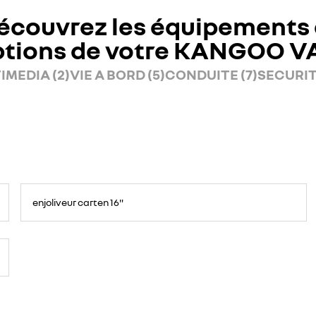
écouvrez les équipements 
ptions de votre KANGOO V
IMEDIA (2)
VIE A BORD (5)
CONDUITE (7)
SECURITE
enjoliveur carten 16"