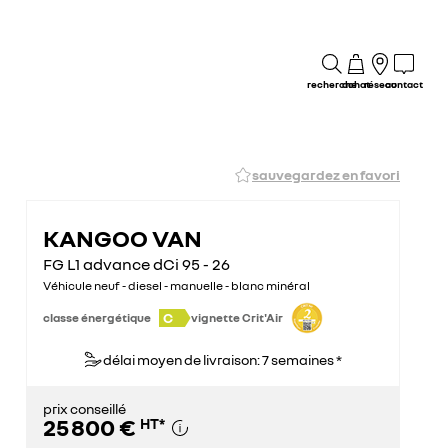
recherche
achat
réseau
contact
sauvegardez en favori
KANGOO VAN
FG L1 advance dCi 95 - 26
Véhicule neuf - diesel - manuelle - blanc minéral
C
classe énergétique
vignette Crit'Air
délai moyen de livraison: 7 semaines *
prix conseillé
25 800 €
HT
*