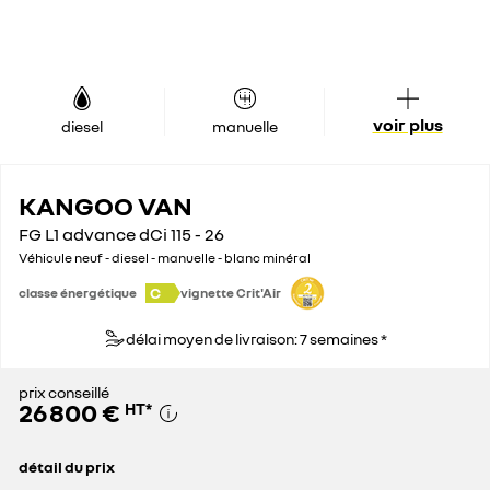
voir plus
diesel
manuelle
KANGOO VAN
FG L1 advance dCi 115 - 26
Véhicule neuf - diesel - manuelle - blanc minéral
C
classe énergétique
vignette Crit'Air
délai moyen de livraison: 7 semaines *
prix conseillé
26 800 €
HT
*
détail du prix
prix conseillé
26 800 €