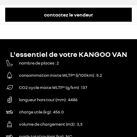
contactez le vendeur
L'essentiel de votre KANGOO VAN
nombre de places
2
consommation mixte WLTP* (l/100km)
5.2
CO2 cycle mixte WLTP* (g/km)
137
longueur hors tout (mm)
4486
charge utile (kg)
456.0
volume de chargement (m3)
3,3
poids total roulant (kg)
NC