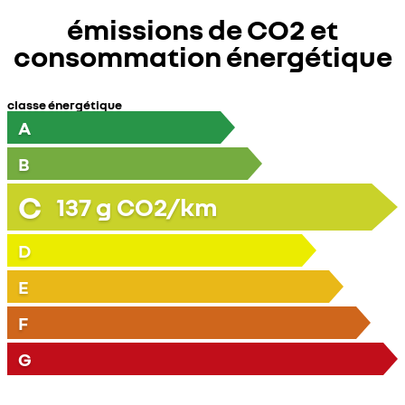
émissions de CO2 et
consommation énergétique
classe énergétique
A
B
C
137
g CO2/km
D
E
F
G