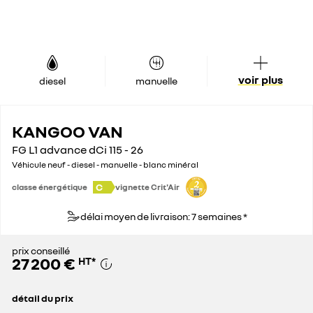
voir plus
diesel
manuelle
KANGOO VAN
FG L1 advance dCi 115 - 26
Véhicule neuf - diesel - manuelle - blanc minéral
C
classe énergétique
vignette Crit'Air
délai moyen de livraison: 7 semaines *
prix conseillé
27 200 €
HT
*
détail du prix
prix conseillé
27 200 €