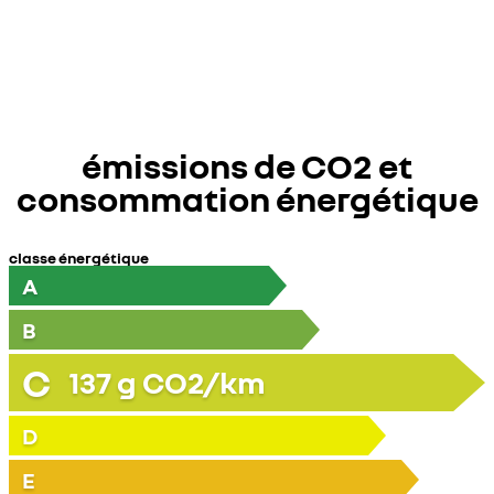
émissions de CO2 et
consommation énergétique
classe énergétique
A
B
C
137
g CO2/km
D
E