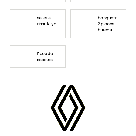
sellerie
banquette
tissu kilya
2 places
bureau
mobile
Roue de
secours