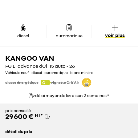
voir plus
diesel
automatique
KANGOO VAN
FG L1 advance dCi 115 auto - 26
Véhicule neuf - diesel - automatique - blanc minéral
C
classe énergétique
vignette Crit'Air
délai moyen de livraison: 3 semaines *
prix conseillé
29 600 €
HT
*
détail du prix
prix conseillé
29 600 €