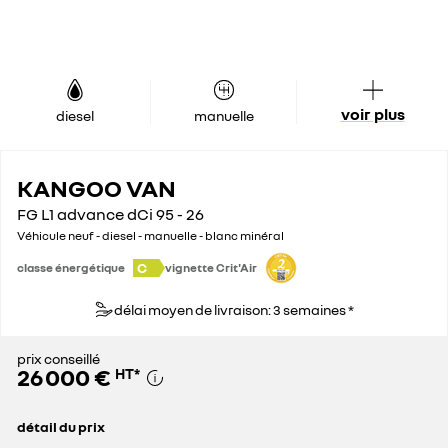
voir plus
diesel
manuelle
KANGOO VAN
FG L1 advance dCi 95 - 26
Véhicule neuf - diesel - manuelle - blanc minéral
C
classe énergétique
vignette Crit'Air
délai moyen de livraison: 3 semaines *
prix conseillé
26 000 €
HT
*
détail du prix
prix conseillé
26 000 €