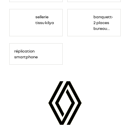
sellerie
banquette
tissu kilya
2 places
bureau
mobile
réplication
smartphone