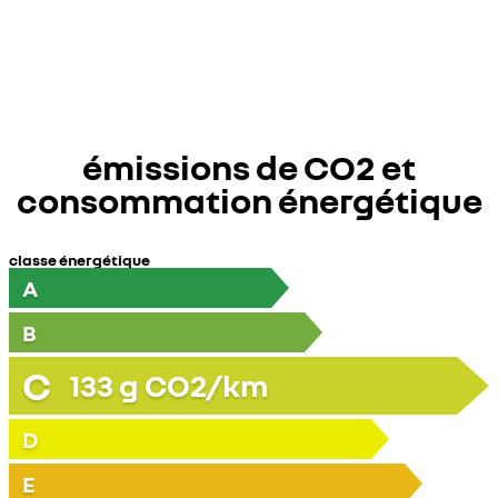
émissions de CO2 et
consommation énergétique
classe énergétique
A
B
C
133
g CO2/km
D
E