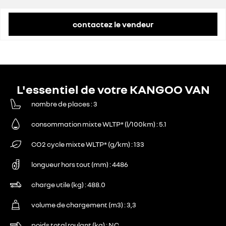
contactez le vendeur
L'essentiel de votre KANGOO VAN
nombre de places
3
consommation mixte WLTP* (l/100km)
5.1
CO2 cycle mixte WLTP* (g/km)
133
longueur hors tout (mm)
4486
charge utile (kg)
488.0
volume de chargement (m3)
3,3
poids total roulant (kg)
NC