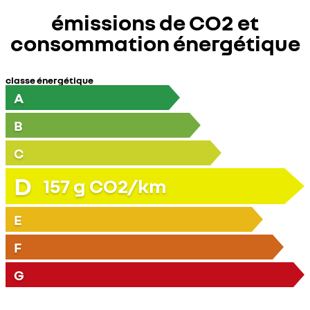
émissions de CO2 et
consommation énergétique
classe énergétique
A
B
C
D
157
g CO2/km
E
F
G