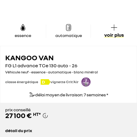
voir plus
essence
automatique
KANGOO VAN
FG L1 advance TCe 130 auto - 26
Véhicule neuf - essence - automatique - blanc minéral
D
classe énergétique
vignette Crit'Air
délai moyen de livraison: 7 semaines *
prix conseillé
27 100 €
HT
*
détail du prix
prix conseillé
27 100 €