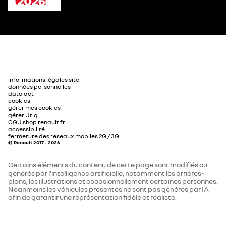
informations légales site
données personnelles
data act
cookies
gérer mes cookies
gérer Utiq
CGU shop.renault.fr
accessibilité
fermeture des réseaux mobiles 2G / 3G
© Renault 2017 - 2026
Certains éléments du contenu de cette page sont modifiés ou
générés par l'intelligence artificielle, notamment les arrières-
plans, les illustrations et occasionnellement certaines personnes.
Néanmoins les véhicules présentés ne sont pas générés par IA
afin de garantir une représentation fidèle et réaliste.