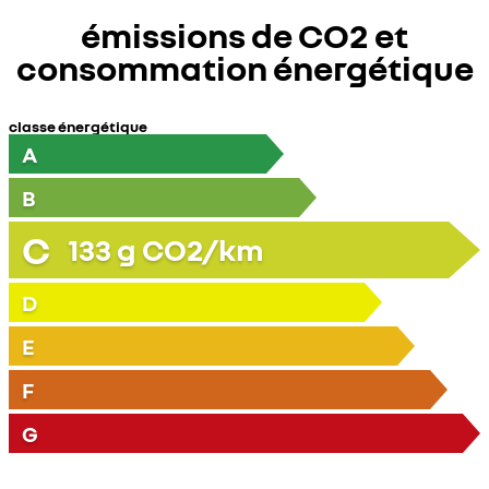
émissions de CO2 et
consommation énergétique
classe énergétique
A
B
C
133
g CO2/km
D
E
F
G