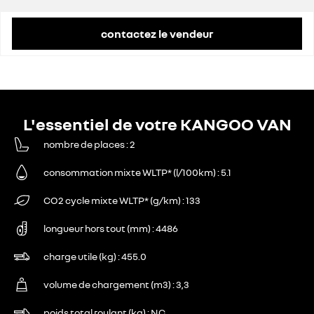
contactez le vendeur
L'essentiel de votre KANGOO VAN
nombre de places
2
consommation mixte WLTP* (l/100km)
5.1
CO2 cycle mixte WLTP* (g/km)
133
longueur hors tout (mm)
4486
charge utile (kg)
455.0
volume de chargement (m3)
3,3
poids total roulant (kg)
NC