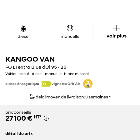
voir plus
diesel
manuelle
KANGOO VAN
FG L1 extra Blue dCi 95 - 25
Véhicule neuf - diesel - manuelle - blanc minéral
C
classe énergétique
vignette Crit'Air
délai moyen de livraison: 3 semaines *
prix conseillé
27 100 €
HT
*
détail du prix
prix conseillé
27 100 €