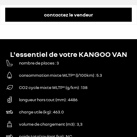
contactez le vendeur
L'essentiel de votre KANGOO VAN
nombre de places
3
consommation mixte WLTP* (l/100km)
5.3
CO2 cycle mixte WLTP* (g/km)
138
longueur hors tout (mm)
4486
charge utile (kg)
463.0
volume de chargement (m3)
3,3
poids total roulant (kg)
NC