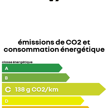
émissions de CO2 et
consommation énergétique
classe énergétique
A
B
C
138
g CO2/km
D