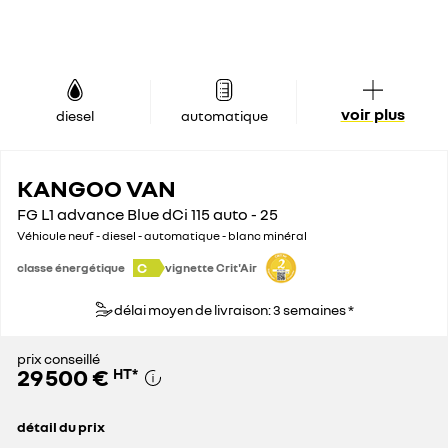
voir plus
diesel
automatique
KANGOO VAN
FG L1 advance Blue dCi 115 auto - 25
Véhicule neuf - diesel - automatique - blanc minéral
C
classe énergétique
vignette Crit'Air
délai moyen de livraison: 3 semaines *
prix conseillé
29 500 €
HT
*
détail du prix
prix conseillé
29 500 €