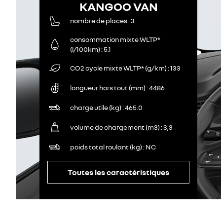
KANGOO VAN
nombre de places
3
consommation mixte WLTP*
(l/100km)
5.1
CO2 cycle mixte WLTP* (g/km)
133
longueur hors tout (mm)
4486
charge utile (kg)
465.0
volume de chargement (m3)
3,3
poids total roulant (kg)
NC
Toutes les caractéristiques