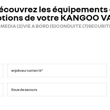
écouvrez les équipements 
ptions de votre KANGOO V
MEDIA (2)
VIE A BORD (5)
CONDUITE (7)
SECURITE
enjoliveur carten 16"
Roue de secours