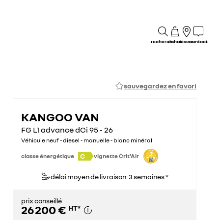
recherche
achat
réseau
contact
sauvegardez en favori
KANGOO VAN
FG L1 advance dCi 95 - 26
Véhicule neuf - diesel - manuelle - blanc minéral
C
classe énergétique
vignette Crit'Air
délai moyen de livraison: 3 semaines *
prix conseillé
26 200 €
HT
*