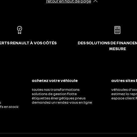
retour en haut de page​
ERTS RENAULT À VOS CÔTÉS
DES SOLUTIONS DE FINANCE
MESURE
achetez votre véhicule
autres sites
toutes nos transformations
véhicules d'o
solutions de gestion flotte
estimez la repr
étiquettes énergétiques pneus
espace client 
s
demandez un rendez-vous en ligne
ufs en stock