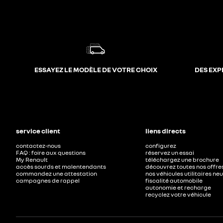
ESSAYEZ LE MODÈLE DE VOTRE CHOIX
DES EXP
service client
liens directs
contactez-nous
configurez
FAQ : foire aux questions
réservez un essai
My Renault
téléchargez une brochure
accès sourds et malentendants
découvrez toutes nos offre
commandez une attestation
nos véhicules utilitaires ne
campagnes de rappel
fiscalité automobile
autonomie et recharge
recyclez votre véhicule