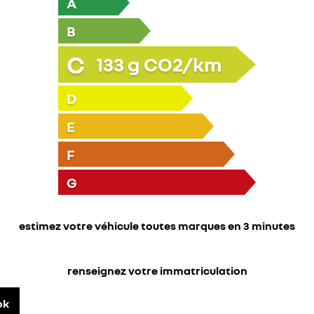
A
B
C
133
g CO2/km
D
E
F
G
estimez votre véhicule toutes marques en 3 minutes
renseignez votre immatriculation
ok