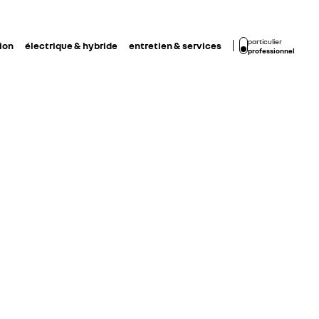
particulier
ion
électrique & hybride
entretien & services
professionnel