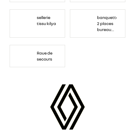
sellerie
banquette
tissu kilya
2 places
bureau
mobile
Roue de
secours