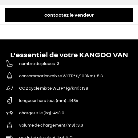
contactez le vendeur
L'essentiel de votre KANGOO VAN
nombre de places
3
consommation mixte WLTP* (l/100km)
5.3
CO2 cycle mixte WLTP* (g/km)
138
longueur hors tout (mm)
4486
charge utile (kg)
463.0
volume de chargement (m3)
3,3
poids total roulant (kg)
NC