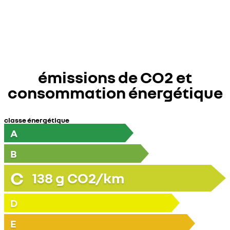
émissions de CO2 et
consommation énergétique
classe énergétique
A
B
C
138
g CO2/km
D
E