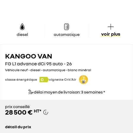
voir plus
diesel
automatique
KANGOO VAN
FG L1 advance dCi 95 auto - 26
Véhicule neuf - diesel - automatique - blanc minéral
C
classe énergétique
vignette Crit'Air
délai moyen de livraison: 3 semaines *
prix conseillé
28 500 €
HT
*
détail du prix
prix conseillé
28 500 €