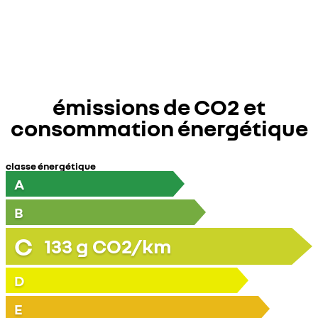
émissions de CO2 et
consommation énergétique
classe énergétique
A
B
C
133
g CO2/km
D
E