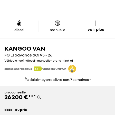
voir plus
diesel
manuelle
KANGOO VAN
FG L1 advance dCi 95 - 26
Véhicule neuf - diesel - manuelle - blanc minéral
C
classe énergétique
vignette Crit'Air
délai moyen de livraison: 7 semaines *
prix conseillé
26 200 €
HT
*
détail du prix
prix conseillé
26 200 €