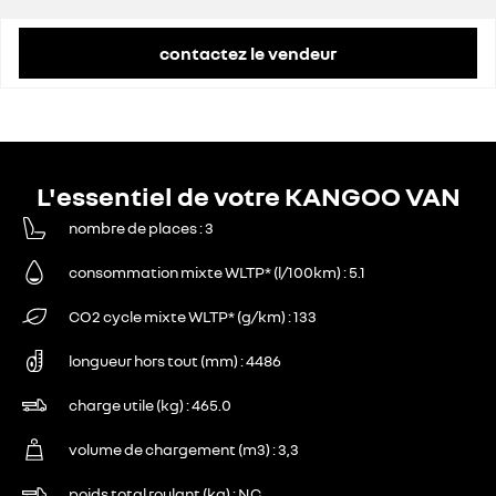
contactez le vendeur
L'essentiel de votre KANGOO VAN
nombre de places
3
consommation mixte WLTP* (l/100km)
5.1
CO2 cycle mixte WLTP* (g/km)
133
longueur hors tout (mm)
4486
charge utile (kg)
465.0
volume de chargement (m3)
3,3
poids total roulant (kg)
NC