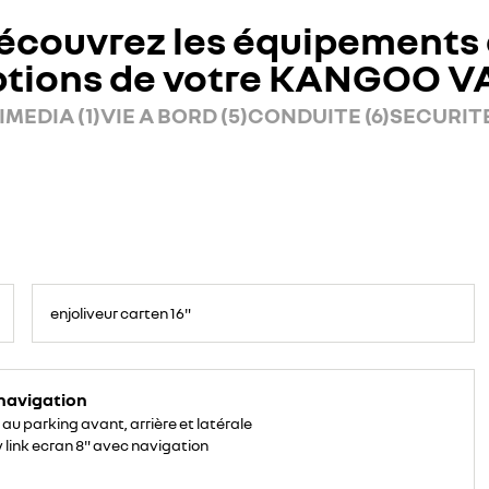
écouvrez les équipements 
ptions de votre KANGOO V
MEDIA (1)
VIE A BORD (5)
CONDUITE (6)
SECURITE
enjoliveur carten 16"
navigation
 au parking avant, arrière et latérale
 link ecran 8" avec navigation