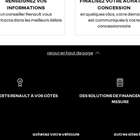
RENSEIGNEZ VOS
FINALISEZ VOTRE ACHAT
INFORMATIONS
CONCESSION
un conseiller Renault vous
en quelques clics, votre dem
ntacte dans les meilleurs délais
est communiquée à votre
concessionnaire
retour en haut de page​
ERTS RENAULT À VOS CÔTÉS
DES SOLUTIONS DE FINANCE
MESURE
achetez votre véhicule
autres sites