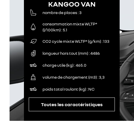
KANGOO VAN
nombre de places
3
consommation mixte WLTP*
(l/100km)
5.1
CO2 cycle mixte WLTP* (g/km)
133
longueur hors tout (mm)
4486
charge utile (kg)
465.0
volume de chargement (m3)
3,3
poids total roulant (kg)
NC
Toutes les caractéristiques