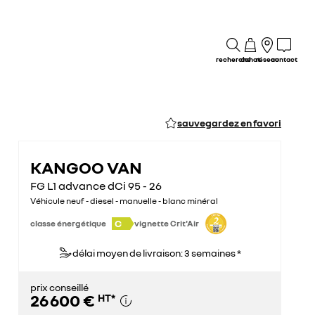
recherche
achat
réseau
contact
sauvegardez en favori
KANGOO VAN
FG L1 advance dCi 95 - 26
Véhicule neuf - diesel - manuelle - blanc minéral
C
classe énergétique
vignette Crit'Air
délai moyen de livraison: 3 semaines *
prix conseillé
26 600 €
HT
*