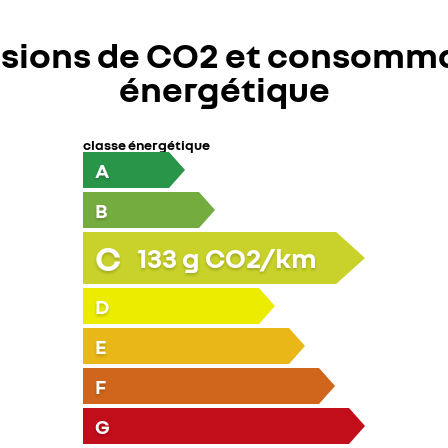
sions de CO2 et consomm
énergétique
classe énergétique
A
B
C
133
g CO2/km
D
E
F
G