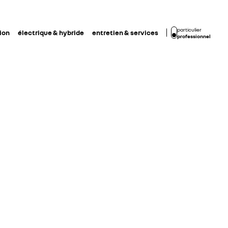
particulier
ion
électrique & hybride
entretien & services
professionnel