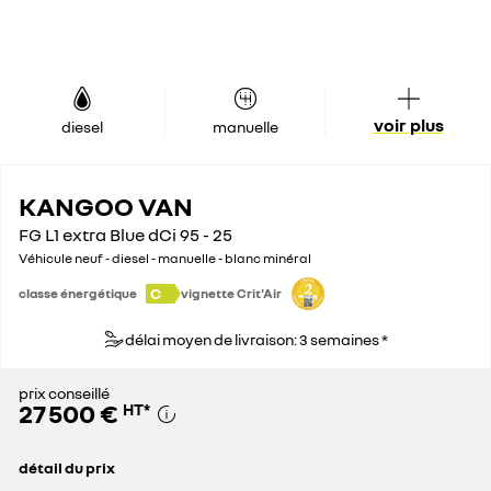
voir plus
diesel
manuelle
KANGOO VAN
FG L1 extra Blue dCi 95 - 25
Véhicule neuf - diesel - manuelle - blanc minéral
C
classe énergétique
vignette Crit'Air
délai moyen de livraison: 3 semaines *
prix conseillé
27 500 €
HT
*
détail du prix
prix conseillé
27 500 €