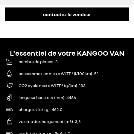
contactez le vendeur
L'essentiel de votre KANGOO VAN
nombre de places
3
consommation mixte WLTP* (l/100km)
5.1
CO2 cycle mixte WLTP* (g/km)
133
longueur hors tout (mm)
4486
charge utile (kg)
462.0
volume de chargement (m3)
3,3
poids total roulant (kg)
NC