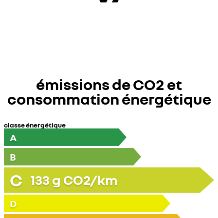
émissions de CO2 et
consommation énergétique
classe énergétique
A
B
C
133
g CO2/km
D