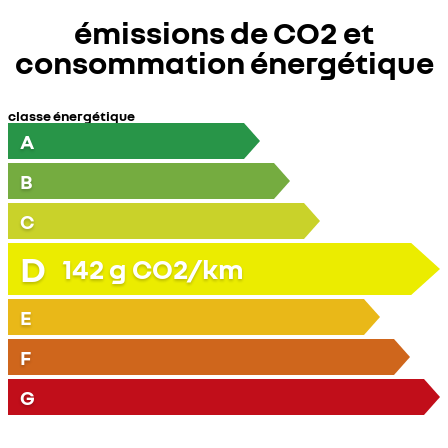
émissions de CO2 et
consommation énergétique
classe énergétique
A
B
C
D
142
g CO2/km
E
F
G