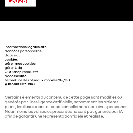
informations légales site
données personnelles
data act
cookies
gérer mes cookies
gérer Utiq
CGU shop.renault.fr
accessibilité
fermeture des réseaux mobiles 2G / 3G
© Renault 2017 - 2026
Certains éléments du contenu de cette page sont modifiés ou
générés par l'intelligence artificielle, notamment les arrières-
plans, les illustrations et occasionnellement certaines personnes.
Néanmoins les véhicules présentés ne sont pas générés par IA
afin de garantir une représentation fidèle et réaliste.