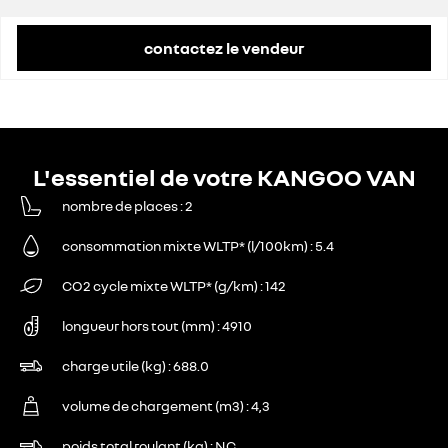
remise concessionnaire déduite
7 506 €
contactez le vendeur
L'essentiel de votre KANGOO VAN
nombre de places
2
consommation mixte WLTP* (l/100km)
5.4
CO2 cycle mixte WLTP* (g/km)
142
longueur hors tout (mm)
4910
charge utile (kg)
688.0
volume de chargement (m3)
4,3
poids total roulant (kg)
NC