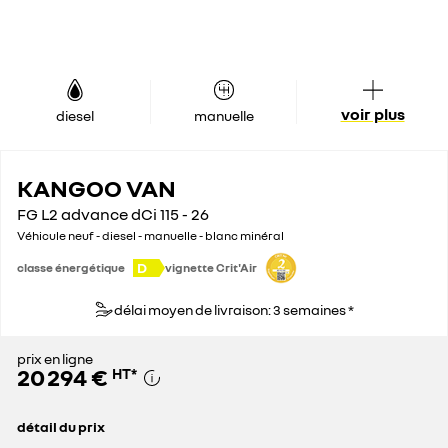
voir plus
diesel
manuelle
KANGOO VAN
FG L2 advance dCi 115 - 26
Véhicule neuf - diesel - manuelle - blanc minéral
D
classe énergétique
vignette Crit'Air
délai moyen de livraison: 3 semaines *
prix en ligne
20 294 €
HT
*
détail du prix
prix conseillé
27 800 €