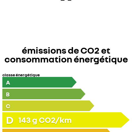
émissions de CO2 et
consommation énergétique
classe énergétique
A
B
C
D
143
g CO2/km