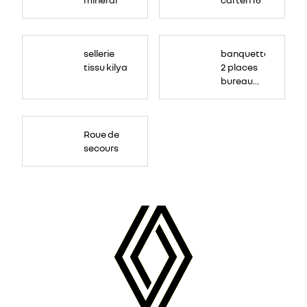
sellerie
banquette
tissu kilya
2 places
bureau
mobile
Roue de
secours