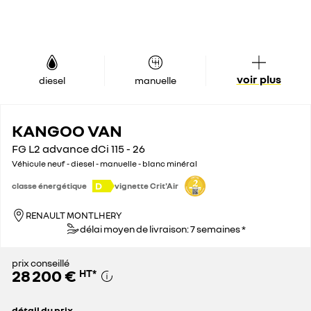
voir plus
diesel
manuelle
KANGOO VAN
FG L2 advance dCi 115 - 26
Véhicule neuf - diesel - manuelle - blanc minéral
D
classe énergétique
vignette Crit'Air
RENAULT MONTLHERY
délai moyen de livraison: 7 semaines *
prix conseillé
28 200 €
HT
*
détail du prix