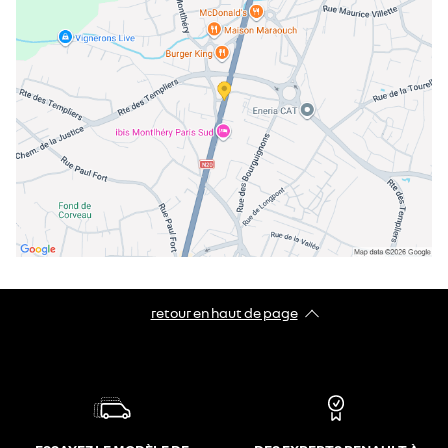
samedi
09:00 - 12:00
14:00 - 18:00
dimanche
fermé
retour en haut de page​