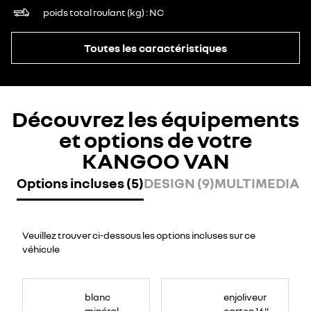
poids total roulant (kg)
NC
Toutes les caractéristiques
Découvrez les équipements
et options de votre
KANGOO VAN
Options incluses (5)
DESIGN (9)
MULTIMEDIA (
Veuillez trouver ci-dessous les options incluses sur ce
véhicule
blanc
enjoliveur
minéral
carten 16"