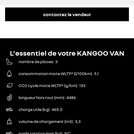
contactez le vendeur
L'essentiel de votre KANGOO VAN
nombre de places
3
consommation mixte WLTP* (l/100km)
5.1
CO2 cycle mixte WLTP* (g/km)
133
longueur hors tout (mm)
4486
charge utile (kg)
465.0
volume de chargement (m3)
3,3
poids total roulant (kg)
NC