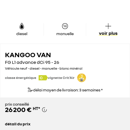
voir plus
diesel
manuelle
KANGOO VAN
FG L1 advance dCi 95 - 26
Véhicule neuf - diesel - manuelle - blanc minéral
C
classe énergétique
vignette Crit'Air
délai moyen de livraison: 3 semaines *
prix conseillé
26 200 €
HT
*
détail du prix
prix conseillé
26 200 €