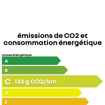
émissions de CO2 et
consommation énergétique
classe énergétique
A
B
C
133
g CO2/km
D
E