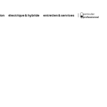
particulier
ion
électrique & hybride
entretien & services
professionnel