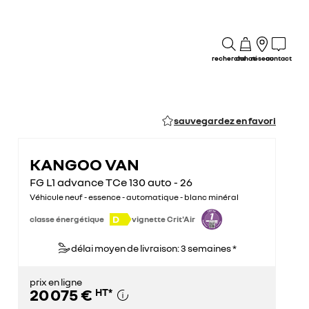
recherche
achat
réseau
contact
sauvegardez en favori
KANGOO VAN
FG L1 advance TCe 130 auto - 26
Véhicule neuf - essence - automatique - blanc minéral
D
classe énergétique
vignette Crit'Air
délai moyen de livraison: 3 semaines *
prix en ligne
20 075 €
HT
*