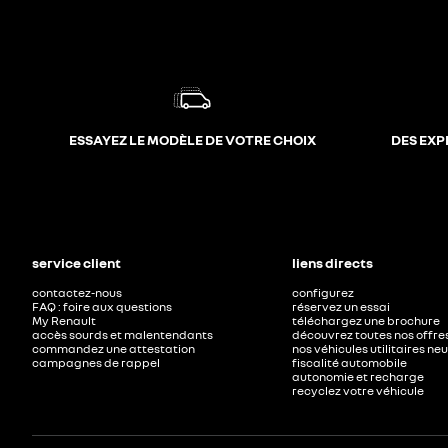
ESSAYEZ LE MODÈLE DE VOTRE CHOIX
DES EXP
service client
liens directs
contactez-nous
configurez
FAQ : foire aux questions
réservez un essai
My Renault
téléchargez une brochure
accès sourds et malentendants
découvrez toutes nos offre
commandez une attestation
nos véhicules utilitaires ne
campagnes de rappel
fiscalité automobile
autonomie et recharge
recyclez votre véhicule