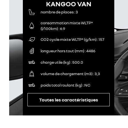
KANGOO VAN
nombre de places
3
consommation mixte WLTP*
(l/100km)
6.9
CO2 cycle mixte WLTP* (g/km)
157
longueur hors tout (mm)
4486
charge utile (kg)
500.0
volume de chargement (m3)
3,3
poids total roulant (kg)
NC
Toutes les caractéristiques