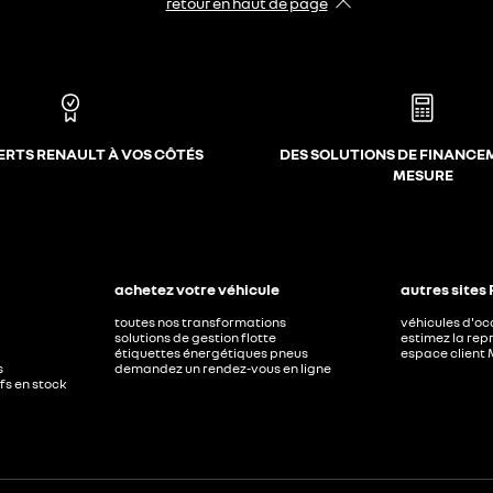
retour en haut de page​
ERTS RENAULT À VOS CÔTÉS
DES SOLUTIONS DE FINANCE
MESURE
achetez votre véhicule
autres sites
toutes nos transformations
véhicules d'o
solutions de gestion flotte
estimez la repr
étiquettes énergétiques pneus
espace client 
s
demandez un rendez-vous en ligne
ufs en stock