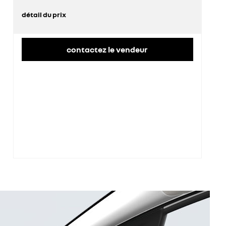
détail du prix
prix conseillé
27 500 €
remise concessionnaire déduite
7 425 €
contactez le vendeur