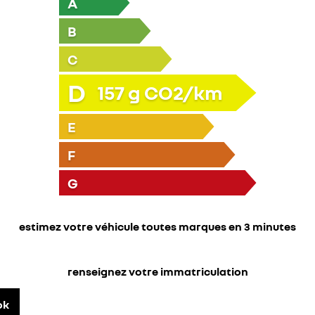
A
B
C
D
157
g CO2/km
E
F
G
estimez votre véhicule toutes marques en 3 minutes
renseignez votre immatriculation
ok