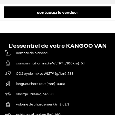
remise concessionnaire déduite
7 074 €
contactez le vendeur
L'essentiel de votre KANGOO VAN
nombre de places
3
consommation mixte WLTP* (l/100km)
5.1
CO2 cycle mixte WLTP* (g/km)
133
longueur hors tout (mm)
4486
charge utile (kg)
465.0
volume de chargement (m3)
3,3
poids total roulant (kg)
NC