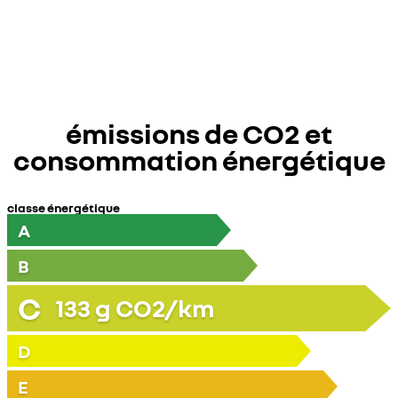
émissions de CO2 et
consommation énergétique
classe énergétique
A
B
C
133
g CO2/km
D
E