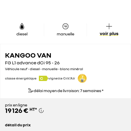
voir plus
diesel
manuelle
KANGOO VAN
FG L1 advance dCi 95 - 26
Véhicule neuf - diesel - manuelle - blanc minéral
C
classe énergétique
vignette Crit'Air
délai moyen de livraison: 7 semaines *
prix en ligne
19 126 €
HT
*
détail du prix
prix conseillé
26 200 €