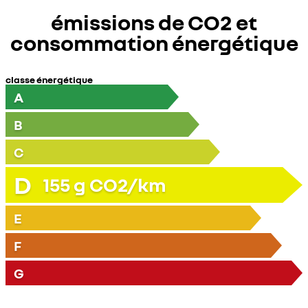
émissions de CO2 et
consommation énergétique
classe énergétique
A
B
C
D
155
g CO2/km
E
F
G