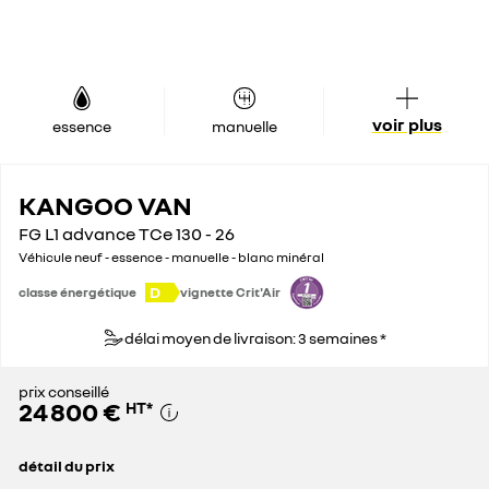
voir plus
essence
manuelle
KANGOO VAN
FG L1 advance TCe 130 - 26
Véhicule neuf - essence - manuelle - blanc minéral
D
classe énergétique
vignette Crit'Air
délai moyen de livraison: 3 semaines *
prix conseillé
24 800 €
HT
*
détail du prix
prix conseillé
24 800 €