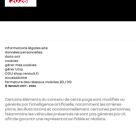
informations légales site
données personnelles
data act
cookies
gérer mes cookies
gérer Utiq
CGU shop.renault.fr
accessibilité
fermeture des réseaux mobiles 2G / 3G
© Renault 2017 - 2026
Certains éléments du contenu de cette page sont modifiés ou
générés par l'intelligence artificielle, notamment les arrières-
plans, les illustrations et occasionnellement certaines personnes.
Néanmoins les véhicules présentés ne sont pas générés par IA
afin de garantir une représentation fidèle et réaliste.