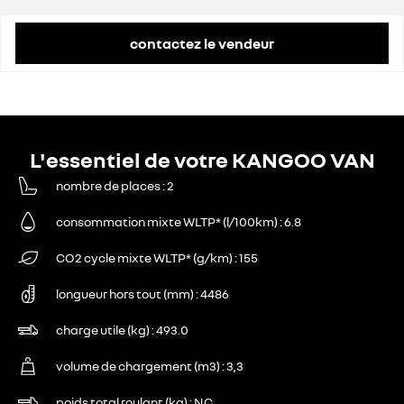
contactez le vendeur
L'essentiel de votre KANGOO VAN
nombre de places
2
consommation mixte WLTP* (l/100km)
6.8
CO2 cycle mixte WLTP* (g/km)
155
longueur hors tout (mm)
4486
charge utile (kg)
493.0
volume de chargement (m3)
3,3
poids total roulant (kg)
NC