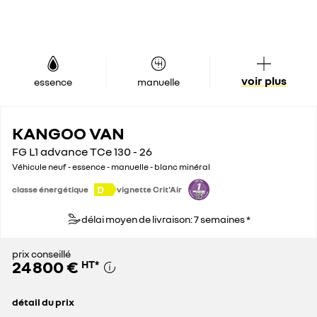
voir plus
essence
manuelle
KANGOO VAN
FG L1 advance TCe 130 - 26
Véhicule neuf - essence - manuelle - blanc minéral
D
classe énergétique
vignette Crit'Air
délai moyen de livraison: 7 semaines *
prix conseillé
24 800 €
HT
*
détail du prix
prix conseillé
24 800 €