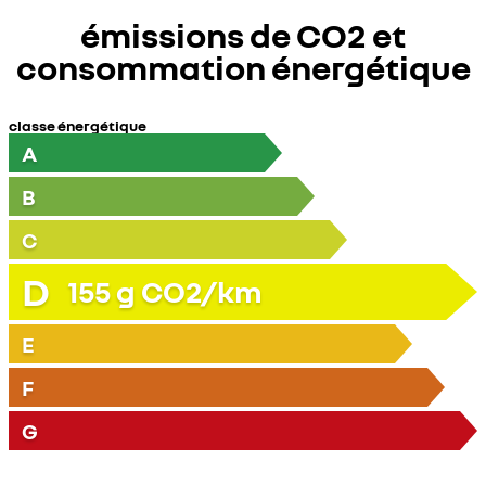
émissions de CO2 et
consommation énergétique
classe énergétique
A
B
C
D
155
g CO2/km
E
F
G