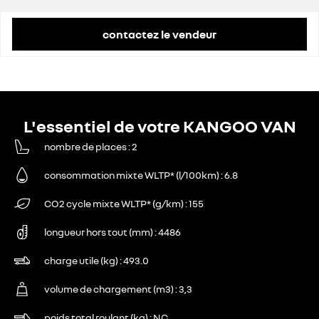
contactez le vendeur
L'essentiel de votre KANGOO VAN
nombre de places
2
consommation mixte WLTP* (l/100km)
6.8
CO2 cycle mixte WLTP* (g/km)
155
longueur hors tout (mm)
4486
charge utile (kg)
493.0
volume de chargement (m3)
3,3
poids total roulant (kg)
NC