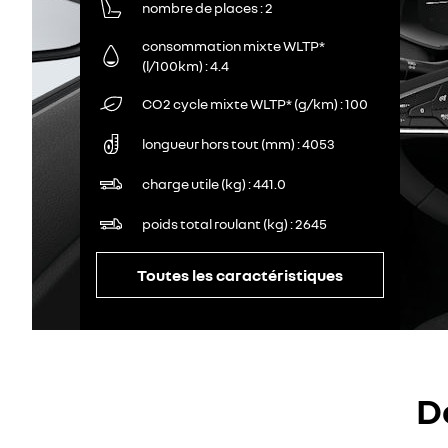
nombre de places
2
consommation mixte WLTP*
(l/100km)
4.4
CO2 cycle mixte WLTP* (g/km)
100
longueur hors tout (mm)
4053
charge utile (kg)
441.0
poids total roulant (kg)
2645
Toutes les caractéristiques
D