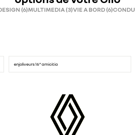
DESIGN (6)
MULTIMEDIA (3)
VIE A BORD (6)
CONDUI
enjoliveurs 16" amicitia