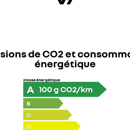
sions de CO2 et consomm
énergétique
classe énergétique
A
100
g CO2/km
B
C
D