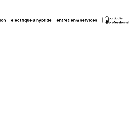
particulier
ion
électrique & hybride
entretien & services
professionnel