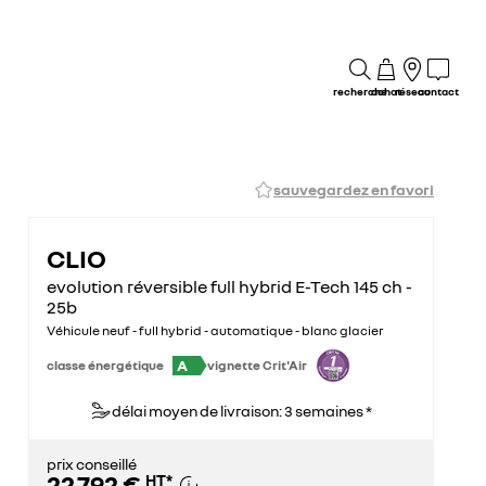
recherche
achat
réseau
contact
sauvegardez en favori
CLIO
evolution réversible full hybrid E-Tech 145 ch -
25b
Véhicule neuf - full hybrid - automatique - blanc glacier
A
classe énergétique
vignette Crit'Air
délai moyen de livraison: 3 semaines *
prix conseillé
22 792 €
HT
*