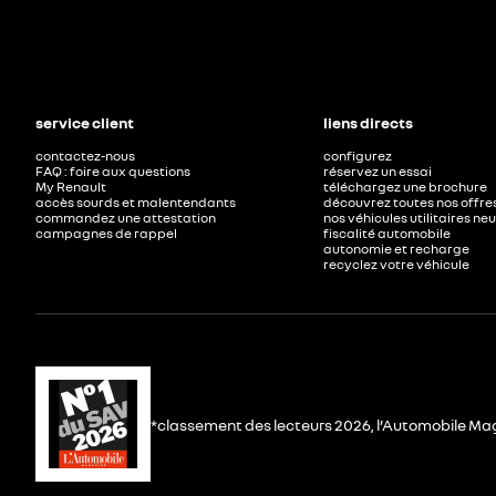
service client
liens directs
contactez-nous
configurez
FAQ : foire aux questions
réservez un essai
My Renault
téléchargez une brochure
accès sourds et malentendants
découvrez toutes nos offre
commandez une attestation
nos véhicules utilitaires ne
campagnes de rappel
fiscalité automobile
autonomie et recharge
recyclez votre véhicule
*classement des lecteurs 2026, l’Automobile Ma