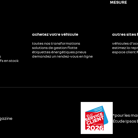
MESURE
achetez votre véhicule
autres sites
toutes nos transformations
véhicules d'o
solutions de gestion flotte
estimez la repr
étiquettes énergétiques pneus
espace client 
s
demandez un rendez-vous en ligne
ufs en stock
*pour les ma
gazine
Étude Ipsos b