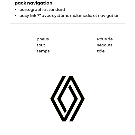
pack navigation
cartographie standard
easy link 7” avec système multimedia et navigation
Roues
de
pneus
Roue de
secours
15''
tout
secours
temps
tôle