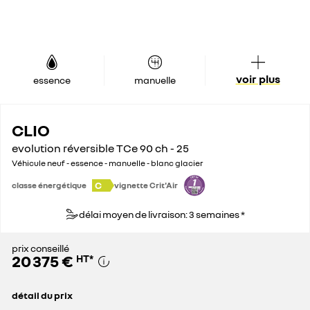
voir plus
essence
manuelle
CLIO
evolution réversible TCe 90 ch - 25
Véhicule neuf - essence - manuelle - blanc glacier
C
classe énergétique
vignette Crit'Air
délai moyen de livraison: 3 semaines *
prix conseillé
20 375 €
HT
*
détail du prix
prix conseillé
20 375 €