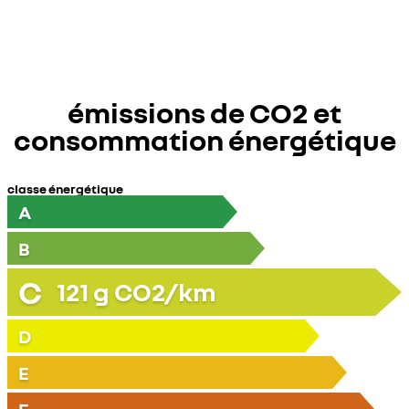
émissions de CO2 et
consommation énergétique
classe énergétique
A
B
C
121
g CO2/km
D
E