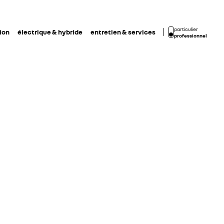
particulier
ion
électrique & hybride
entretien & services
professionnel