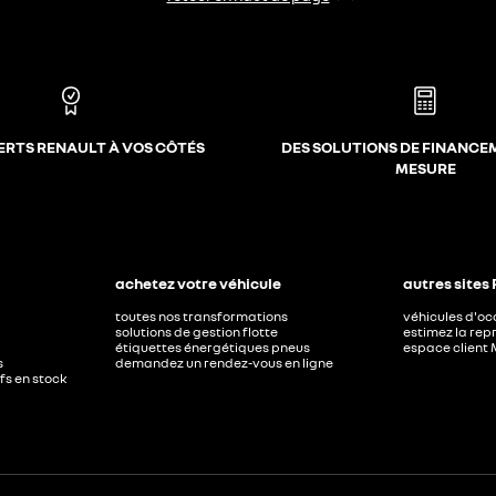
ERTS RENAULT À VOS CÔTÉS
DES SOLUTIONS DE FINANCE
MESURE
achetez votre véhicule
autres sites
toutes nos transformations
véhicules d'o
solutions de gestion flotte
estimez la repr
étiquettes énergétiques pneus
espace client 
s
demandez un rendez-vous en ligne
ufs en stock