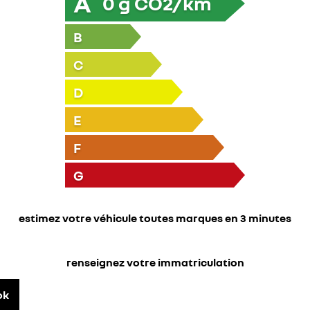
A
0
g CO2/km
B
C
D
E
F
G
estimez votre véhicule toutes marques en 3 minutes
renseignez votre immatriculation
ok