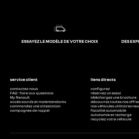
ESSAYEZ LE MODÈLE DE VOTRE CHOIX
DES EXP
service client
liens directs
contactez-nous
configurez
FAQ : foire aux questions
réservez un essai
My Renault
téléchargez une brochure
accès sourds et malentendants
découvrez toutes nos offre
commandez une attestation
nos véhicules utilitaires ne
campagnes de rappel
fiscalité automobile
autonomie et recharge
recyclez votre véhicule