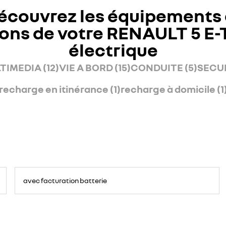
écouvrez les équipements 
ons de votre RENAULT 5 E
électrique
TIMEDIA (12)
VIE A BORD (15)
CONDUITE (5)
SECUR
recharge en itinérance (1)
recharge à domicile (1
avec facturation batterie