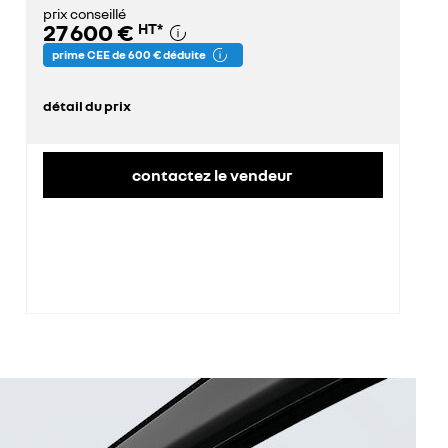
prix conseillé
27 600 €
HT
*
prime CEE de 600 € déduite
détail du prix
prix conseillé
28 200 €
prime CEE déduite
600 €
contactez le vendeur