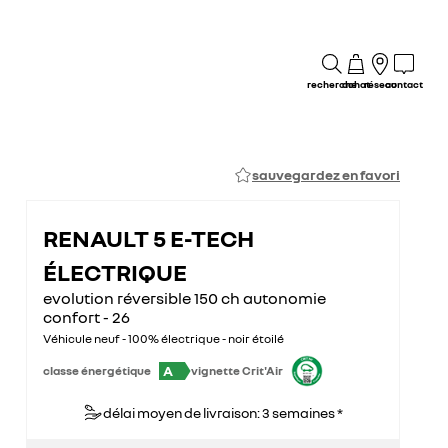
recherche
achat
réseau
contact
sauvegardez en favori
RENAULT 5 E-TECH
ÉLECTRIQUE
evolution réversible 150 ch autonomie
confort - 26
Véhicule neuf - 100% électrique - noir étoilé
A
classe énergétique
vignette Crit'Air
délai moyen de livraison: 3 semaines *