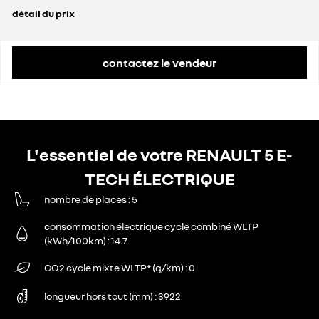
détail du prix
prix conseillé
27 033 €
prime CEE déduite
600 €
contactez le vendeur
L'essentiel de votre RENAULT 5 E-
TECH ÉLECTRIQUE
nombre de places
5
consommation électrique cycle combiné WLTP
(kWh/100km)
14.7
CO2 cycle mixte WLTP* (g/km)
0
longueur hors tout (mm)
3922