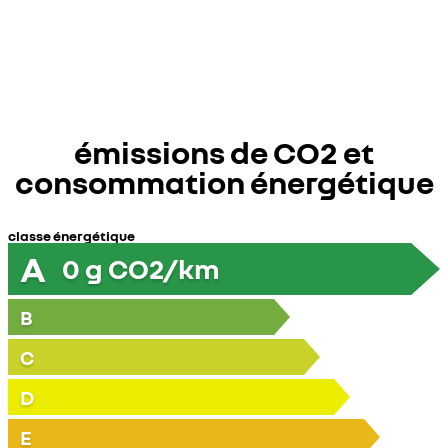
émissions de CO2 et
consommation énergétique
classe énergétique
A
0
g CO2/km
B
C
D
E