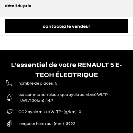
détail du prix
prix conseillé
27 325 €
prime CEE déduite
600 €
contactez le vendeur
L'essentiel de votre RENAULT 5 E-
TECH ÉLECTRIQUE
nombre de places
5
consommation électrique cycle combiné WLTP
(kWh/100km)
14.7
CO2 cycle mixte WLTP* (g/km)
0
longueur hors tout (mm)
3922