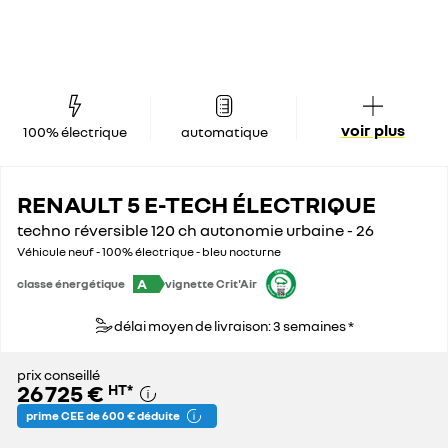
voir plus
100% électrique
automatique
RENAULT 5 E-TECH ÉLECTRIQUE
techno réversible 120 ch autonomie urbaine - 26
Véhicule neuf - 100% électrique - bleu nocturne
A
classe énergétique
vignette Crit'Air
délai moyen de livraison: 3 semaines *
prix conseillé
26 725 €
HT
*
prime CEE de 600 € déduite