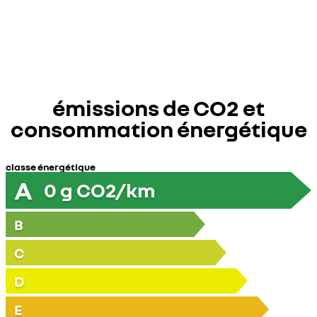
émissions de CO2 et
consommation énergétique
classe énergétique
A
0
g CO2/km
B
C
D
E