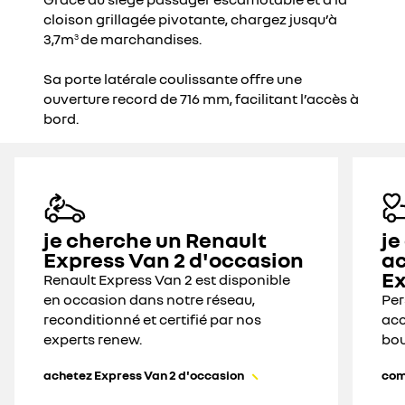
cloison grillagée pivotante, chargez jusqu’à
3,7m
de marchandises.
3
Sa porte latérale coulissante offre une
ouverture record de 716 mm, facilitant l’accès à
bord.
je cherche un Renault
je
Express Van 2 d'occasion
ac
Ex
Renault Express Van 2 est disponible
en occasion dans notre réseau,
Per
reconditionné et certifié par nos
acc
experts renew.
bou
achetez Express Van 2 d'occasion
com