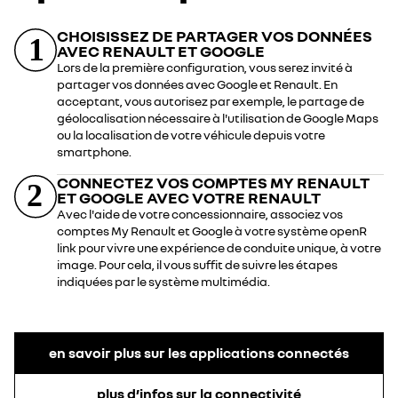
Google pour débloquer tout le potentiel de Google
entretiens. Profitez des services connectés
Maps, Google Assistant et Google Play.
CHOISISSEZ DE PARTAGER VOS DONNÉES
disponibles : géolocalisation, recharge à distance
AVEC RENAULT ET GOOGLE
et restez en contact avec votre concessionnaire ou
en savoir plus sur Google intégré
Lors de la première configuration, vous serez invité à
un expert Renault.
partager vos données avec Google et Renault. En
acceptant, vous autorisez par exemple, le partage de
en savoir plus sur My Renault
création du Compte Google
géolocalisation nécessaire à l'utilisation de Google Maps
ou la localisation de votre véhicule depuis votre
Étape 1 : rendez-vous sur
smartphone.
création du compte My
www.google.com/accounts
depuis votre
Renault
CONNECTEZ VOS COMPTES MY RENAULT
smartphone ou ordinateur.
ET GOOGLE AVEC VOTRE RENAULT
Étape 1 : téléchargez sur votre smartphone
Avec l'aide de votre concessionnaire, associez vos
Étape 2 : créez votre Compte Google en
l’application depuis Google Play ou l’App
comptes My Renault et Google à votre système openR
renseignant l'adresse email de votre choix.
link pour vivre une expérience de conduite unique, à votre
Store.
image. Pour cela, il vous suffit de suivre les étapes
indiquées par le système multimédia.
Dès réception de votre voiture, vous
Étape 2 : créez votre espace personnel,
pourrez alors saisir vos identifiants de
rendez-vous sur le portail My Renault et
votre Compte Google dans openR link
saisissez votre adresse e-mail pour vous
pour bénéficier d'une expérience
connecter ou configurer un nouveau
en savoir plus sur les applications connectés
complète à bord de votre véhicule avec
compte.
Google intégré.
plus d’infos sur la connectivité