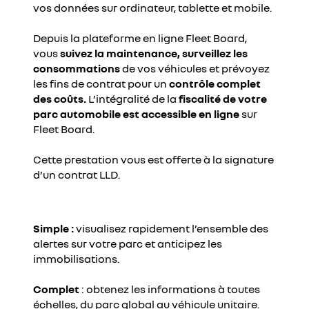
vos données sur ordinateur, tablette et mobile.
Depuis la plateforme en ligne Fleet Board,
vous
suivez la maintenance, surveillez les
consommations
de vos véhicules et prévoyez
les fins de contrat pour un
contrôle complet
des coûts.
L’intégralité de la
fiscalité de votre
parc automobile est accessible en ligne
sur
Fleet Board.
Cette prestation vous est offerte à la signature
d’un contrat LLD.
YouTube utilise des traceurs lors de la visualisation de
Simple :
visualisez rapidement l’ensemble des
vidéos hébergées sur son site, afin de personnaliser les
alertes sur votre parc et anticipez les
annonces. Pour regarder cette vidéo, vous devez autoriser
immobilisations.
les cookies sociaux sur notre site. Vous pouvez revenir sur
votre choix à tout moment. Plus d'informations sur la
Complet
:
obtenez les informations à toutes
Politique de cookie YouTube :
échelles, du parc global au véhicule unitaire.
https://www.google.fr/intl/fr/policies/privacy