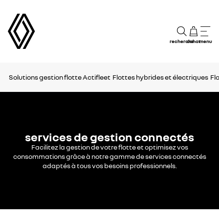
recherche
achat
menu
Solutions gestion flotte
Actifleet
Flottes hybrides et électriques
Fl
services de gestion connectés
Facilitez la gestion de votre flotte et optimisez vos
consommations grâce à notre gamme de services connectés
adaptés à tous vos besoins professionnels.