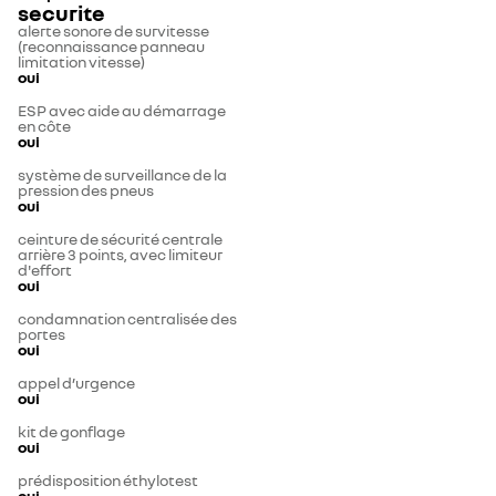
securite
alerte sonore de survitesse
(reconnaissance panneau
limitation vitesse)
oui
ESP avec aide au démarrage
en côte
oui
système de surveillance de la
pression des pneus
oui
ceinture de sécurité centrale
arrière 3 points, avec limiteur
d'effort
oui
condamnation centralisée des
portes
oui
appel d’urgence
oui
kit de gonflage
oui
prédisposition éthylotest
oui