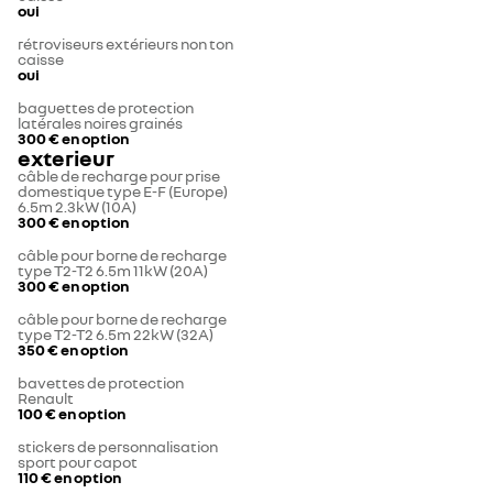
oui
rétroviseurs extérieurs non ton
caisse
oui
baguettes de protection
latérales noires grainés
300 €
en option
exterieur
câble de recharge pour prise
domestique type E-F (Europe)
6.5m 2.3kW (10A)
300 €
en option
câble pour borne de recharge
type T2-T2 6.5m 11kW (20A)
300 €
en option
câble pour borne de recharge
type T2-T2 6.5m 22kW (32A)
350 €
en option
bavettes de protection
Renault
100 €
en option
stickers de personnalisation
sport pour capot
110 €
en option