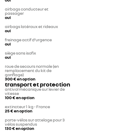
airbags conducteur et
passager
oui
airbags latéraux et rideaux
oui
freinage actif d’urgence
oui
siège sans isofix
oui
roue de secours normale (en
remplacement du kit de
gonflage)
300 €
en option
transport et protection
antivol mécanique sur levier de
vitesse
100 €
en option
extincteur 1 kg - France
25 €
en option
porte-vélos sur attelage pour 3
vélos suspendus
130 €
en option