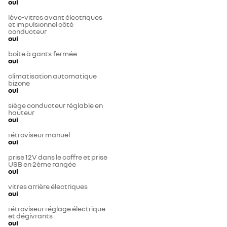
oui
lève-vitres avant électriques
et impulsionnel côté
conducteur
oui
boîte à gants fermée
oui
climatisation automatique
bizone
oui
siège conducteur réglable en
hauteur
oui
rétroviseur manuel
oui
prise 12V dans le coffre et prise
USB en 2ème rangée
oui
vitres arrière électriques
oui
rétroviseur réglage électrique
et dégivrants
oui