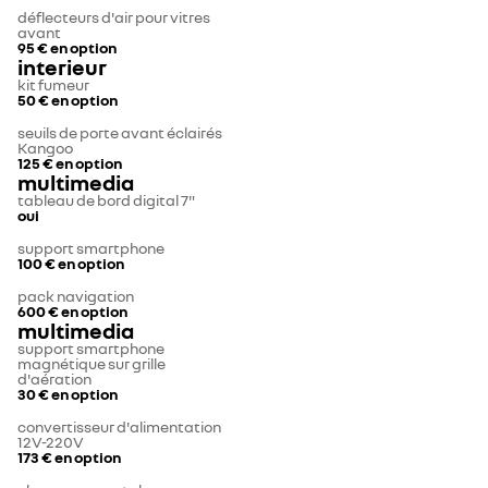
déflecteurs d'air pour vitres
avant
95 €
en option
interieur
kit fumeur
50 €
en option
seuils de porte avant éclairés
Kangoo
125 €
en option
multimedia
tableau de bord digital 7"
oui
support smartphone
100 €
en option
pack navigation
600 €
en option
multimedia
support smartphone
magnétique sur grille
d'aération
30 €
en option
convertisseur d'alimentation
12V-220V
173 €
en option