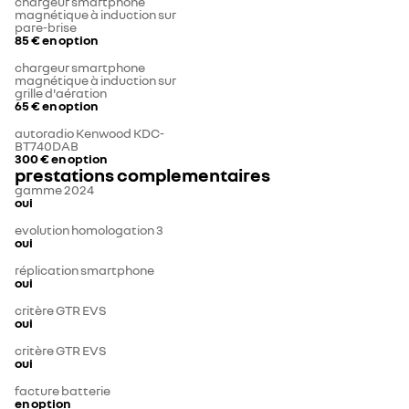
chargeur smartphone
magnétique à induction sur
pare-brise
85 €
en option
chargeur smartphone
magnétique à induction sur
grille d'aération
65 €
en option
autoradio Kenwood KDC-
BT740DAB
300 €
en option
prestations complementaires
gamme 2024
oui
evolution homologation 3
oui
réplication smartphone
oui
critère GTR EVS
oui
critère GTR EVS
oui
facture batterie
en option