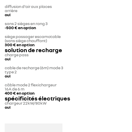
diffusion d'air aux places
arrière
oui
sans 2 sièges en rang 3
-500 €
en option
siège passager escamotable
(sans siège chauffant)
300 €
en option
solution de recharge
charge pass
oui
cable de recharge (6m) mode 3
type 2
oui
câble mode 2 flexichargeur
16A de 6 m
400 €
en option
spécificités électriques
chargeur 22kW/80kW
oui