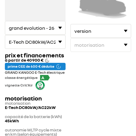
électrique
électrique
1
2
prix et financements
à partir de
40 900 €
prime CEE de 600 € déduite
GRAND KANGOO E-Tech électrique
A
classe énergétique
vignette Crit'Air
motorisation
motorisation
E-Tech DC80kW/AC22kW
capacité de la batterie (kWh)
45kWh
autonomie WLTP cycle mixte
en km (selon équipements)