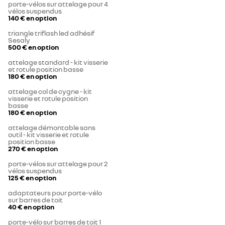
porte-vélos sur attelage pour 4
vélos suspendus
140 €
en option
triangle triflash led adhésif
Sesaly
500 €
en option
attelage standard - kit visserie
et rotule position basse
180 €
en option
attelage col de cygne - kit
visserie et rotule position
basse
180 €
en option
attelage démontable sans
outil - kit visserie et rotule
position basse
270 €
en option
porte-vélos sur attelage pour 2
vélos suspendus
125 €
en option
adaptateurs pour porte-vélo
sur barres de toit
40 €
en option
porte-vélo sur barres de toit 1