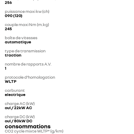
256
puissance maxi kw (ch)
090 (120)
couple maxi Nm (m.kg)
245
boîte de vitesses
automatique
type de transmission
traction
nombre de rapports A.V.
1
protocole d'homologation
WLTP
carburant
electrique
charge AC (kW)
oui / 22kW AC
charge DC (kW)
oui / 80kW DC
consommations
CO2 cycle mixte WLTP* (g/km)