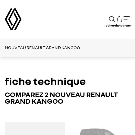
recherche
achat
menu
NOUVEAU RENAULT GRAND KANGOO
fiche technique
COMPAREZ 2 NOUVEAU RENAULT
GRAND KANGOO
GRAND
GRAND
KANGOO
KANGOO
E-
E-
Tech
Tech