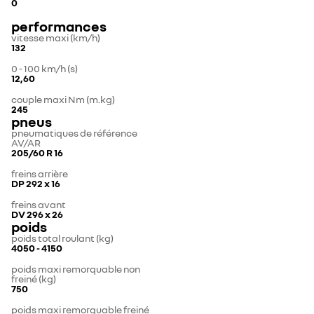
0
performances
vitesse maxi (km/h)
132
0 - 100 km/h (s)
12,60
couple maxi Nm (m.kg)
245
pneus
pneumatiques de référence
AV/AR
205/60 R 16
freins arrière
DP 292 x 16
freins avant
DV 296 x 26
poids
poids total roulant (kg)
4050 - 4150
poids maxi remorquable non
freiné (kg)
750
poids maxi remorquable freiné