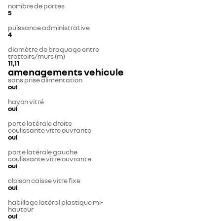
nombre de portes
5
puissance administrative
4
diamètre de braquage entre
trottoirs/murs (m)
11,11
amenagements vehicule
sans prise alimentation
oui
hayon vitré
oui
porte latérale droite
coulissante vitre ouvrante
oui
porte latérale gauche
coulissante vitre ouvrante
oui
cloison caisse vitre fixe
oui
habillage latéral plastique mi-
hauteur
oui