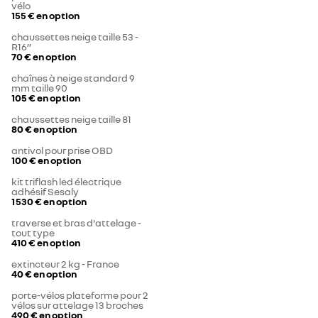
vélo
155 €
en option
chaussettes neige taille 53 -
R16”
70 €
en option
chaînes à neige standard 9
mm taille 90
105 €
en option
chaussettes neige taille 81
80 €
en option
antivol pour prise OBD
100 €
en option
kit triflash led électrique
adhésif Sesaly
1 530 €
en option
traverse et bras d'attelage -
tout type
410 €
en option
extincteur 2 kg - France
40 €
en option
porte-vélos plateforme pour 2
vélos sur attelage 13 broches
490 €
en option