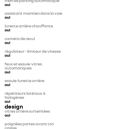
frein de parking automatique
oui
assistant maintien dans la voie
oui
lunette arrière chauffante
oui
caméra de recul
oui
régulateur - limiteur de vitesse
oui
feux et essuie-vitres
automatiques
oui
essuie-lunette arrière
oui
répétiteurs latéraux à
halogènes
oui
design
vitres arrière surteintées
oui
poignées portes avant ton
caisse