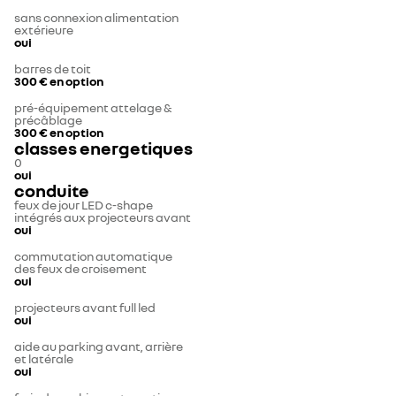
sans connexion alimentation
extérieure
oui
barres de toit
300 €
en option
pré-équipement attelage &
précâblage
300 €
en option
classes energetiques
0
oui
conduite
feux de jour LED c-shape
intégrés aux projecteurs avant
oui
commutation automatique
des feux de croisement
oui
projecteurs avant full led
oui
aide au parking avant, arrière
et latérale
oui