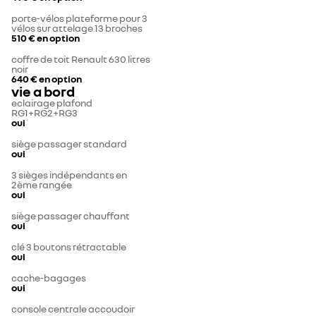
porte-vélos plateforme pour 3
vélos sur attelage 13 broches
510 €
en option
coffre de toit Renault 630 litres
noir
640 €
en option
vie a bord
eclairage plafond
RG1+RG2+RG3
oui
siège passager standard
oui
3 sièges indépendants en
2ème rangée
oui
siège passager chauffant
oui
clé 3 boutons rétractable
oui
cache-bagages
oui
console centrale accoudoir