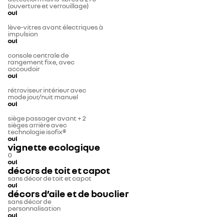
(ouverture et verrouillage)
oui
lève-vitres avant électriques à
impulsion
oui
console centrale de
rangement fixe, avec
accoudoir
oui
rétroviseur intérieur avec
mode jour/nuit manuel
oui
siège passager avant + 2
sièges arrière avec
technologie isofix®
oui
vignette ecologique
0
oui
décors de toit et capot
sans décor de toit et capot
oui
décors d’aile et de bouclier
sans décor de
personnalisation
oui