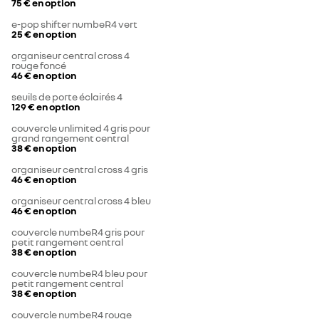
75 €
en option
e-pop shifter numbeR4 vert
25 €
en option
organiseur central cross 4
rouge foncé
46 €
en option
seuils de porte éclairés 4
129 €
en option
couvercle unlimited 4 gris pour
grand rangement central
38 €
en option
organiseur central cross 4 gris
46 €
en option
organiseur central cross 4 bleu
46 €
en option
couvercle numbeR4 gris pour
petit rangement central
38 €
en option
couvercle numbeR4 bleu pour
petit rangement central
38 €
en option
couvercle numbeR4 rouge