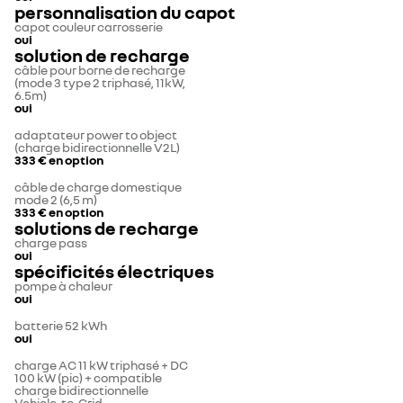
personnalisation du capot
capot couleur carrosserie
oui
solution de recharge
câble pour borne de recharge
(mode 3 type 2 triphasé, 11kW,
6.5m)
oui
adaptateur power to object
(charge bidirectionnelle V2L)
333 €
en option
câble de charge domestique
mode 2 (6,5 m)
333 €
en option
solutions de recharge
charge pass
oui
spécificités électriques
pompe à chaleur
oui
batterie 52 kWh
oui
charge AC 11 kW triphasé + DC
100 kW (pic) + compatible
charge bidirectionnelle
Vehicle-to-Grid