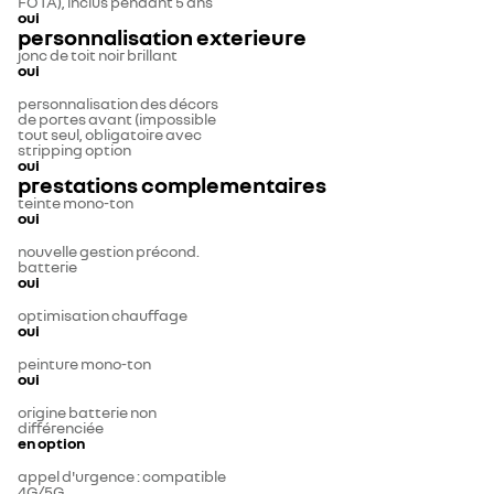
FOTA), inclus pendant 5 ans
oui
personnalisation exterieure
jonc de toit noir brillant
oui
personnalisation des décors
de portes avant (impossible
tout seul, obligatoire avec
stripping option
oui
prestations complementaires
teinte mono-ton
oui
nouvelle gestion précond.
batterie
oui
optimisation chauffage
oui
peinture mono-ton
oui
origine batterie non
différenciée
en option
appel d'urgence : compatible
4G/5G