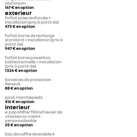
aluminium
167 €
en option
exterieur
forfait prise renforcée +
installation (prix à partir de)
473 €
en option
forfait borne de recharge
standard + installation (prix à
partir de)
947 €
en option
forfait borne powerbox
bidirectionnelle + installation
(prix à partir de)
1 326 €
en option
bavettes de protection
Renault
88 €
en option
pack marchepieds
416 €
en option
interieur
e-pop shifter fR5nch levier de
vitesses au volant
personnalisable
25 €
en option
bac de coffre réversible 4