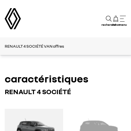
recherche
achat
menu
RENAULT 4 SOCIÉTÉ VAN
offres
caractéristiques
RENAULT 4 SOCIÉTÉ
RENAULT
RENAULT
4
4
SOCIÉTÉ
SOCIÉTÉ
1
2