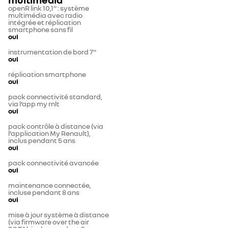
openR link 10,1'' : système
multimédia avec radio
intégrée et réplication
smartphone sans fil
oui
instrumentation de bord 7''
oui
réplication smartphone
oui
pack connectivité standard,
via l’app my rnlt
oui
pack contrôle à distance (via
l’application My Renault),
inclus pendant 5 ans
oui
pack connectivité avancée
oui
maintenance connectée,
incluse pendant 8 ans
oui
mise à jour système à distance
(via firmware over the air