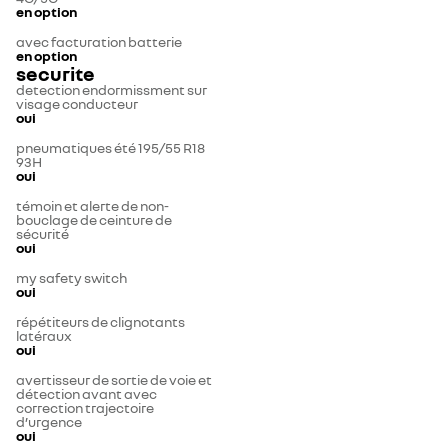
en option
avec facturation batterie
en option
securite
detection endormissment sur
visage conducteur
oui
pneumatiques été 195/55 R18
93H
oui
témoin et alerte de non-
bouclage de ceinture de
sécurité
oui
my safety switch
oui
répétiteurs de clignotants
latéraux
oui
avertisseur de sortie de voie et
détection avant avec
correction trajectoire
d’urgence
oui