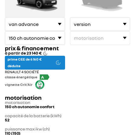
prix & financement
à partir de
23 140 €
prime CEE de 6 160 €
déduite
RENAULT 4 SOCIÉTÉ
A
classe énergétique
vignette Crit'Air
motorisation
motorisation
150 ch autonomie confort
capacité de la batterie (kWh)
52
puissance maxi kw (ch)
110 (150)