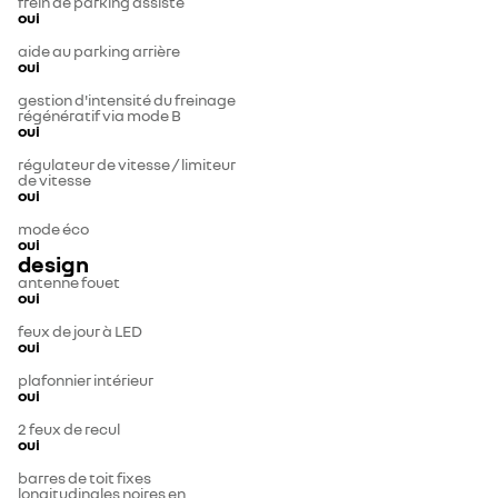
frein de parking assisté
oui
aide au parking arrière
oui
gestion d'intensité du freinage
régénératif via mode B
oui
régulateur de vitesse / limiteur
de vitesse
oui
mode éco
oui
design
antenne fouet
oui
feux de jour à LED
oui
plafonnier intérieur
oui
2 feux de recul
oui
barres de toit fixes
longitudinales noires en