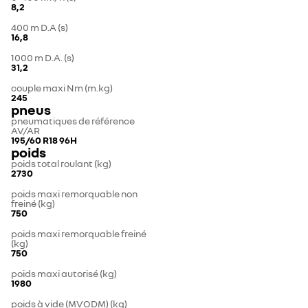
8,2
400 m D.A (s)
16,8
1000 m D.A. (s)
31,2
couple maxi Nm (m.kg)
245
pneus
pneumatiques de référence
AV/AR
195/60 R18 96H
poids
poids total roulant (kg)
2730
poids maxi remorquable non
freiné (kg)
750
poids maxi remorquable freiné
(kg)
750
poids maxi autorisé (kg)
1980
poids à vide (MVODM) (kg)