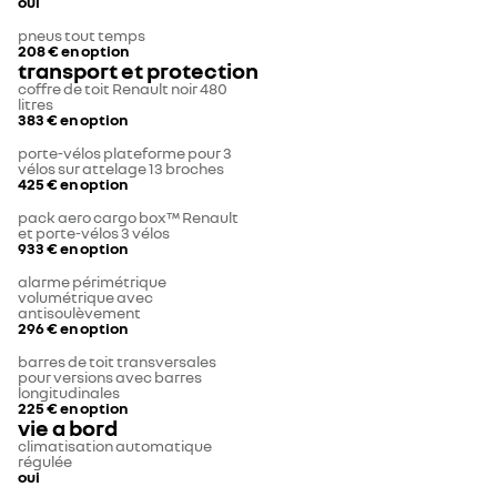
oui
pneus tout temps
208 €
en option
transport et protection
coffre de toit Renault noir 480
litres
383 €
en option
porte-vélos plateforme pour 3
vélos sur attelage 13 broches
425 €
en option
pack aero cargo box™ Renault
et porte-vélos 3 vélos
933 €
en option
alarme périmétrique
volumétrique avec
antisoulèvement
296 €
en option
barres de toit transversales
pour versions avec barres
longitudinales
225 €
en option
vie a bord
climatisation automatique
régulée
oui