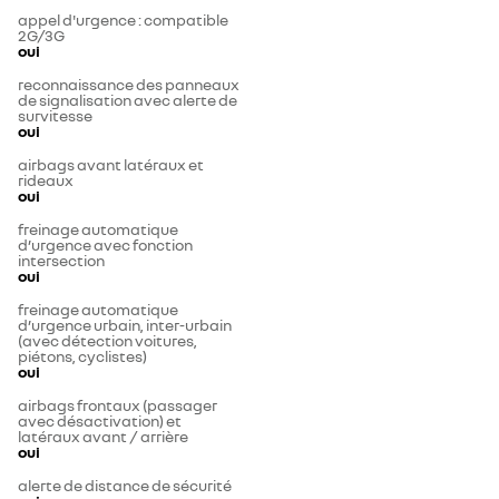
appel d'urgence : compatible
2G/3G
oui
reconnaissance des panneaux
de signalisation avec alerte de
survitesse
oui
airbags avant latéraux et
rideaux
oui
freinage automatique
d’urgence avec fonction
intersection
oui
freinage automatique
d’urgence urbain, inter-urbain
(avec détection voitures,
piétons, cyclistes)
oui
airbags frontaux (passager
avec désactivation) et
latéraux avant / arrière
oui
alerte de distance de sécurité