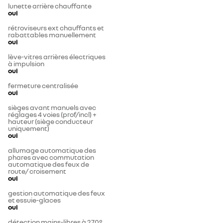
lunette arrière chauffante
oui
rétroviseurs ext chauffants et
rabattables manuellement
oui
lève-vitres arrières électriques
à impulsion
oui
fermeture centralisée
oui
sièges avant manuels avec
réglages 4 voies (prof/incl) +
hauteur (siège conducteur
uniquement)
oui
allumage automatique des
phares avec commutation
automatique des feux de
route/ croisement
oui
gestion automatique des feux
et essuie-glaces
oui
détection mains-libres à 270°