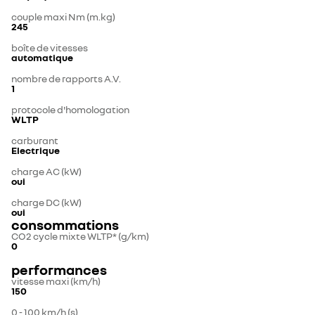
couple maxi Nm (m.kg)
245
boîte de vitesses
automatique
nombre de rapports A.V.
1
protocole d'homologation
WLTP
carburant
Electrique
charge AC (kW)
oui
charge DC (kW)
oui
consommations
CO2 cycle mixte WLTP* (g/km)
0
performances
vitesse maxi (km/h)
150
0 - 100 km/h (s)