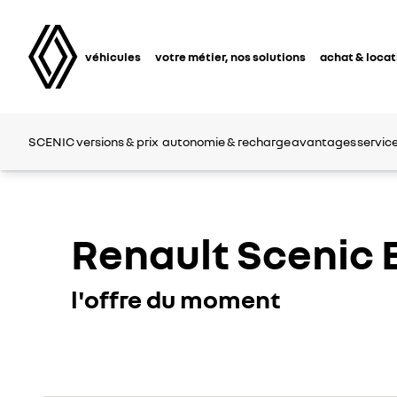
véhicules
votre métier, nos solutions
achat & locat
SCENIC
versions & prix
autonomie & recharge
avantages
servic
Renault Scenic 
l'offre du moment