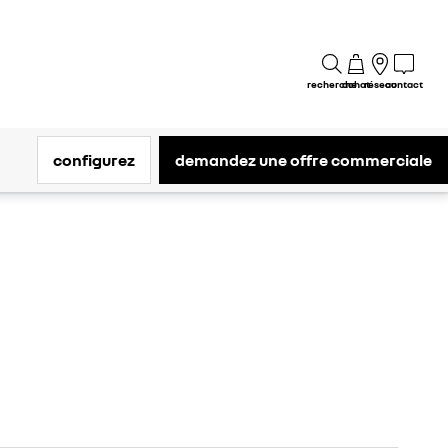
recherche
achat
réseau
contact
configurez
demandez une offre commerciale