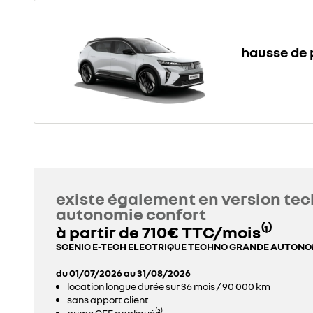
hausse de p
existe également en version te
autonomie confort
à partir de 710€ TTC/mois⁽¹⁾
SCENIC E-TECH ELECTRIQUE TECHNO GRANDE AUTONO
du 01/07/2026 au 31/08/2026
location longue durée sur 36 mois / 90 000 km
sans apport client
prime CEE appliqué⁽²⁾