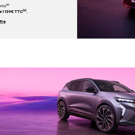
rts⁽³⁾
 1 139€ TTC⁽⁴⁾.
ffre