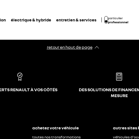
particulier
ion
électrique & hybride
entretien & services
professionnel
retour en haut de page​
ERTS RENAULT À VOS CÔTÉS
DES SOLUTIONS DE FINANCE
MESURE
achetez votre véhicule
autres sites
toutes nos transformations
véhicules d'o