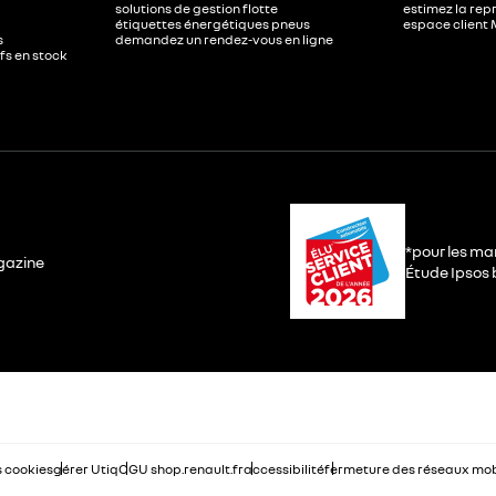
solutions de gestion flotte
estimez la repr
étiquettes énergétiques pneus
espace client 
s
demandez un rendez-vous en ligne
ufs en stock
*pour les ma
gazine
Étude Ipsos b
 cookies
gérer Utiq
CGU shop.renault.fr
accessibilité
fermeture des réseaux mobi