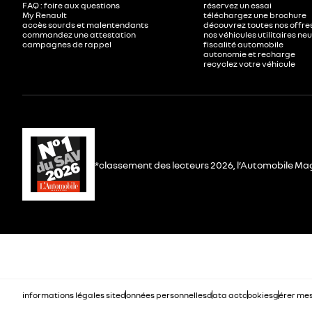
FAQ : foire aux questions
réservez un essai
My Renault
téléchargez une brochure
accès sourds et malentendants
découvrez toutes nos offre
commandez une attestation
nos véhicules utilitaires ne
campagnes de rappel
fiscalité automobile
autonomie et recharge
recyclez votre véhicule
*classement des lecteurs 2026, l’Automobile Ma
informations légales site
données personnelles
data act
cookies
gérer mes