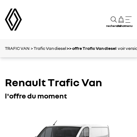
recherche
achat
menu
TRAFIC VAN
> Trafic Van diesel
>> offre Trafic Van diesel
voir versi
Renault Trafic Van
l'offre du moment