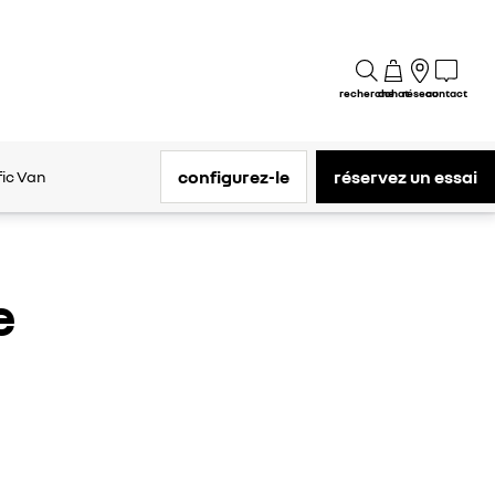
recherche
achat
réseau
contact
configurez-le
réservez un essai
fic Van
e