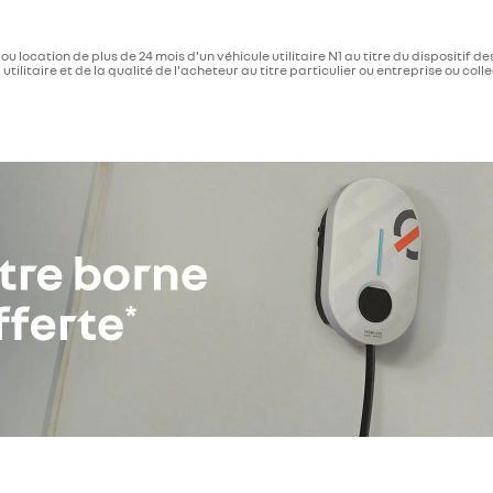
u location de plus de 24 mois d'un véhicule utilitaire N1 au titre du dispositif 
litaire et de la qualité de l'acheteur au titre particulier ou entreprise ou collec