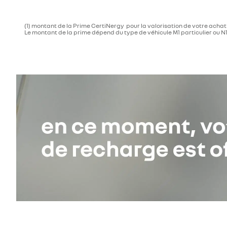
(1) montant de la Prime CertiNergy pour la valorisation de votre achat o
Le montant de la prime dépend du type de véhicule M1 particulier ou N1 uti