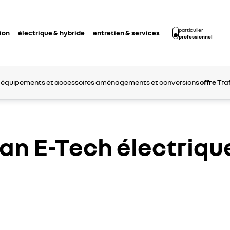
particulier
ion
électrique & hybride
entretien & services
professionnel
équipements et accessoires
aménagements et conversions
offre
Tra
Van E-Tech électriqu