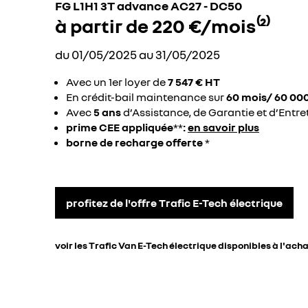
FG L1H1 3T advance AC27 - DC50
à partir de 220 €/mois⁽²⁾
du 01/05/2025 au 31/05/2025
Avec un 1er loyer de
7 547 € HT
En crédit-bail maintenance sur
60 mois/ 60 00
Avec
5 ans
d’Assistance, de Garantie et d’Entre
prime CEE appliquée
**
:
en savoir plus
borne de recharge offerte
*
profitez de l'offre Trafic E-Tech électrique
voir les Trafic Van E-Tech électrique disponibles à l'ach