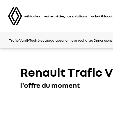
véhicules
votre métier, nos solutions
achat & locat
Trafic Van E-Tech électrique
autonomie et recharge
Dimensions
Renault Trafic 
l'offre du moment