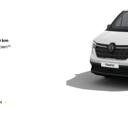
0 km
tien
(2)
at