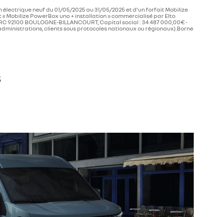
h électrique neuf du 01/05/2025 au 31/05/2025 et d’un forfait Mobilize
 « Mobilize PowerBox uno + installation » commercialisé par Elto
CLERC 92100 BOULOGNE-BILLANCOURT, Capital social : 34 487 000,00€ -
, administrations, clients sous protocoles nationaux ou régionaux).Borne
s