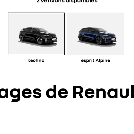
2
versions disponibles
techno
esprit Alpine
tages de Renau