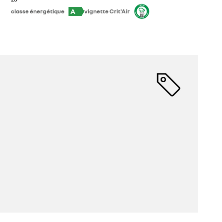
A
classe énergétique
vignette Crit'Air