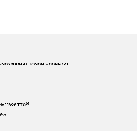
CHNO 220CH AUTONOMIE CONFORT
e 1 139€ TTC⁽³⁾.
ffre