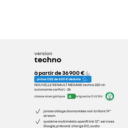
version
techno
à partir de
36 900 €
prime CEE de 600 € déduite
NOUVELLE RENAULT MEGANE techno 220 ch
autonomie confort - 26
A
classe énergétique
vignette Crit'Air
jantes alliage diamantées noir brillant 19"
stream
système multimédia openR link 12": services
Google, précond. charge DC, audio