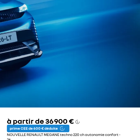
à partir de
36 900 €
prime CEE de 600 € déduite
NOUVELLE RENAULT MEGANE techno 220 ch autonomie confort -
26