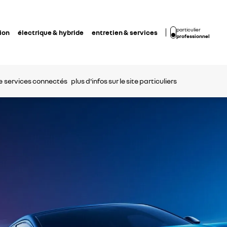
particulier
ion
électrique & hybride
entretien & services
professionnel
e
services connectés
plus d'infos sur le site particuliers