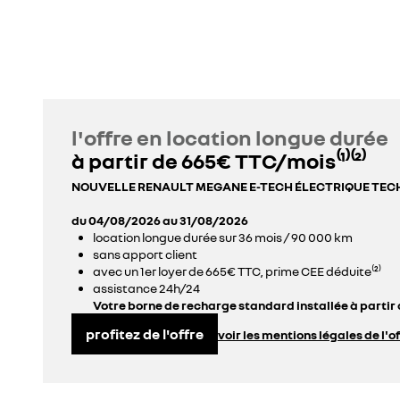
l'offre en location longue durée
à partir de 665€ TTC/mois⁽¹⁾⁽²⁾
NOUVELLE RENAULT MEGANE E-TECH ÉLECTRIQUE TE
du 04/08/2026 au 31/08/2026
location longue durée sur 36 mois / 90 000 km
sans apport client
avec un 1er loyer de 665€ TTC, prime CEE déduite⁽²⁾
assistance 24h/24
Votre borne de recharge standard installée à partir d
profitez de l'offre
voir les mentions légales de l'o